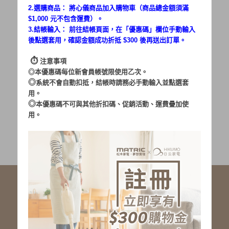
2.選購商品： 將心儀商品加入購物車（商品總金額須滿
$1,000 元不包含運費）。
密碼：
3.結帳輸入： 前往結帳頁面，在「
優惠碼
」欄位手動輸入
後點選套用，確認金額成功折抵 $300 後再送出訂單。
⏱︎
注意事項
◎本優惠碼每位新會員帳號限使用乙次。
◎
系統不會自動扣抵，結帳時請務必手動輸入並點選套
用。
加入會員
忘記密碼?
◎
本優惠碼不可與其他折扣碼、促銷活動、運費疊加使
用。
社群服務連結
<LINE ID: @matric.jp>
線上客服 LINE 歡迎加入
線上客服 Facebook 歡迎加入