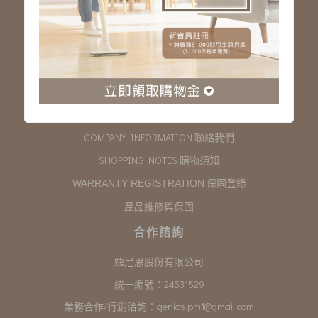
服務專線：03-323-2180
客服信箱 :
genios.service@gmail.com
服務時間：星期一至星期五 上午9:00~下午6:00
例假日休假
購物說明
COMPANY INFORMATION 聯絡我們
SHOPPING NOTES 購物須知
保固登錄
WARRANTY REGISTRATION
產品維修與保固
合作諮詢
婕尼思股份有限公司
統一編號：24531529
業務合作/行銷洽詢：
genios.pm1@gmail.com