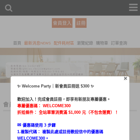
會員登入
註冊
首頁
最新消息NEWS
配件耗材區
瀏覽紀錄
購物車
訂單查詢
×
X
✨ Welcome Party｜新會員註冊送 $300 ✨
歡迎加入！完成會員註冊，即享有新朋友專屬優惠。
會員登入
專屬優惠碼：
WELCOME300
折抵條件： 全站單筆消費滿 $1,000 元（不包含運費）！
✉︎
優惠碼使用 3 步驟
1.複製代碼： 複製此處或註冊歡迎信中的優惠碼
帳號：
WELCOME300。