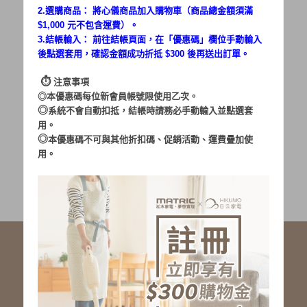
2.選購商品： 將心儀商品加入購物車（商品總金額須滿
$1,000 元不包含運費）。
密碼：
3.結帳輸入： 前往結帳頁面，在「
優惠碼
」欄位手動輸入
後點選套用，確認金額成功折抵 $300 後再送出訂單。
⏱︎
注意事項
◎本優惠碼每位新會員帳號限使用乙次。
◎
系統不會自動扣抵，結帳時請務必手動輸入並點選套
用。
加入會員
忘記密碼?
◎
本優惠碼不可與其他折扣碼、促銷活動、運費疊加使
用。
社群服務連結
<LINE ID: @matric.jp>
線上客服 LINE 歡迎加入
線上客服 Facebook 歡迎加入