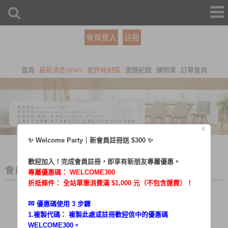
會員登入
註冊
首頁
最新消息NEWS
配件耗材區
瀏覽紀錄
購物車
訂單查詢
X
✨ Welcome Party｜新會員註冊送 $300 ✨
歡迎加入！完成會員註冊，即享有新朋友專屬優惠。
會員登入
專屬優惠碼：
WELCOME300
折抵條件： 全站單筆消費滿 $1,000 元（不包含運費）！
✉︎
優惠碼使用 3 步驟
1.複製代碼： 複製此處或註冊歡迎信中的優惠碼
帳號：
WELCOME300。