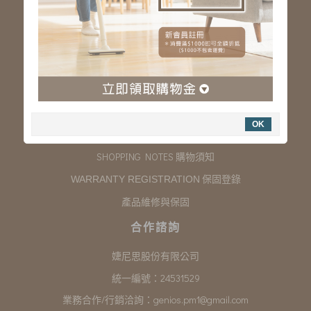
服務專線：03-323-2180
客服信箱 :
genios.service@gmail.com
服務時間：星期一至星期五 上午9:00~下午6:00
例假日休假
購物說明
OK
COMPANY INFORMATION 聯絡我們
SHOPPING NOTES 購物須知
保固登錄
WARRANTY REGISTRATION
產品維修與保固
合作諮詢
婕尼思股份有限公司
統一編號：24531529
業務合作/行銷洽詢：
genios.pm1@gmail.com