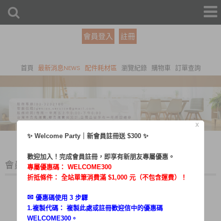
會員登入
註冊
首頁
最新消息NEWS
配件耗材區
瀏覽紀錄
購物車
訂單查詢
X
✨ Welcome Party｜新會員註冊送 $300 ✨
歡迎加入！完成會員註冊，即享有新朋友專屬優惠。
會員登入
專屬優惠碼：
WELCOME300
折抵條件： 全站單筆消費滿 $1,000 元（不包含運費）！
✉︎
優惠碼使用 3 步驟
1.複製代碼： 複製此處或註冊歡迎信中的優惠碼
帳號：
WELCOME300。