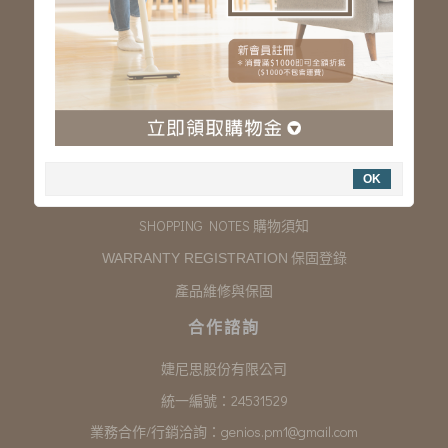
服務專線：03-323-2180
客服信箱 :
genios.service@gmail.com
服務時間：星期一至星期五 上午9:00~下午6:00
例假日休假
購物說明
OK
COMPANY INFORMATION 聯絡我們
SHOPPING NOTES 購物須知
保固登錄
WARRANTY REGISTRATION
產品維修與保固
合作諮詢
婕尼思股份有限公司
統一編號：24531529
業務合作/行銷洽詢：
genios.pm1@gmail.com