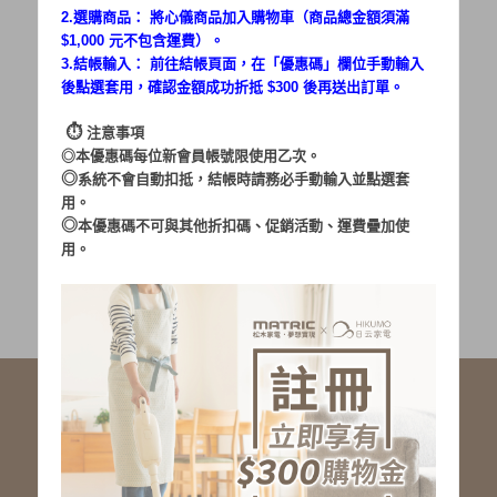
2.選購商品： 將心儀商品加入購物車（商品總金額須滿
$1,000 元不包含運費）。
密碼：
3.結帳輸入： 前往結帳頁面，在「
優惠碼
」欄位手動輸入
後點選套用，確認金額成功折抵 $300 後再送出訂單。
⏱︎
注意事項
◎本優惠碼每位新會員帳號限使用乙次。
◎
系統不會自動扣抵，結帳時請務必手動輸入並點選套
用。
加入會員
忘記密碼?
◎
本優惠碼不可與其他折扣碼、促銷活動、運費疊加使
用。
社群服務連結
<LINE ID: @matric.jp>
線上客服 LINE 歡迎加入
線上客服 Facebook 歡迎加入