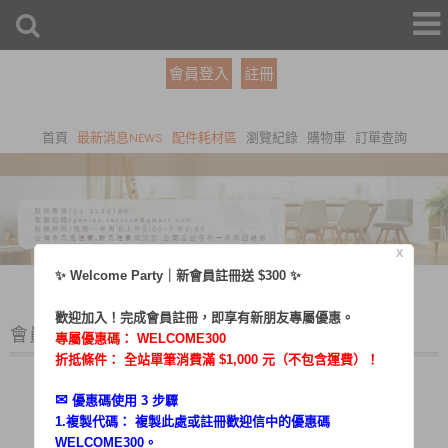
會員登入
註冊
首頁
最新消息NEWS
配件耗材區
瀏覽紀錄
購物車
訂單查詢
X
✨ Welcome Party｜新會員註冊送 $300 ✨
歡迎加入！完成會員註冊，即享有新朋友專屬優惠。
會員登入
專屬優惠碼：
WELCOME300
折抵條件： 全站單筆消費滿 $1,000 元（不包含運費）！
✉︎
優惠碼使用 3 步驟
1.複製代碼： 複製此處或註冊歡迎信中的優惠碼
帳號：
WELCOME300。