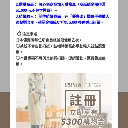
2.選購商品： 將心儀商品加入購物車（商品總金額須滿
$1,000 元不包含運費）。
密碼：
3.結帳輸入： 前往結帳頁面，在「
優惠碼
」欄位手動輸入
後點選套用，確認金額成功折抵 $300 後再送出訂單。
⏱︎
注意事項
◎本優惠碼每位新會員帳號限使用乙次。
◎
系統不會自動扣抵，結帳時請務必手動輸入並點選套
用。
加入會員
忘記密碼?
◎
本優惠碼不可與其他折扣碼、促銷活動、運費疊加使
用。
社群服務連結
<LINE ID: @matric.jp>
線上客服 LINE 歡迎加入
線上客服 Facebook 歡迎加入