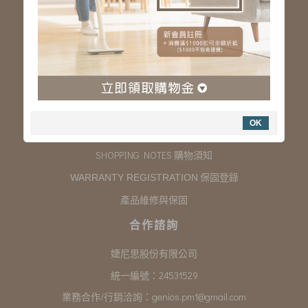
服務專線：03-323-2180
客服信箱 :
genios.service@gmail.com
服務時間：星期一至星期五 上午9:00~下午6:00
例假日休假
購物說明
OK
COMPANY INFORMATION 聯絡我們
SHOPPING NOTES 購物須知
保固登錄
WARRANTY REGISTRATION
產品維修與保固
合作諮詢
婕尼思股份有限公司
統一編號：24531529
業務合作/行銷洽詢：
genios.pm1@gmail.com