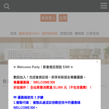
會員登入
註冊
首頁
最新消息NEWS
配件耗材區
瀏覽紀錄
購物車
訂單查詢
X
✨ Welcome Party｜新會員註冊送 $300 ✨
歡迎加入！完成會員註冊，即享有新朋友專屬優惠。
會員登入
專屬優惠碼：
WELCOME300
折抵條件： 全站單筆消費滿 $1,000 元（不包含運費）！
✉︎
優惠碼使用 3 步驟
1.複製代碼： 複製此處或註冊歡迎信中的優惠碼
帳號：
WELCOME300。