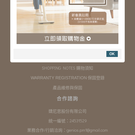
服務專線：03-323-2180
客服信箱 :
genios.service@gmail.com
服務時間：星期一至星期五 上午9:00~下午6:00
例假日休假
購物說明
OK
COMPANY INFORMATION 聯絡我們
SHOPPING NOTES 購物須知
保固登錄
WARRANTY REGISTRATION
產品維修與保固
合作諮詢
婕尼思股份有限公司
統一編號：24531529
業務合作/行銷洽詢：
genios.pm1@gmail.com