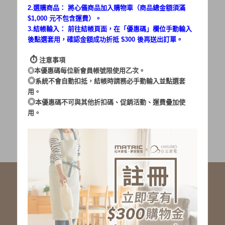
2.選購商品： 將心儀商品加入購物車（商品總金額須滿
$1,000 元不包含運費）。
密碼：
3.結帳輸入： 前往結帳頁面，在「
優惠碼
」欄位手動輸入
後點選套用，確認金額成功折抵 $300 後再送出訂單。
⏱︎
注意事項
◎本優惠碼每位新會員帳號限使用乙次。
◎
系統不會自動扣抵，結帳時請務必手動輸入並點選套
用。
加入會員
忘記密碼?
◎
本優惠碼不可與其他折扣碼、促銷活動、運費疊加使
用。
社群服務連結
<LINE ID: @matric.jp>
線上客服 LINE 歡迎加入
線上客服 Facebook 歡迎加入