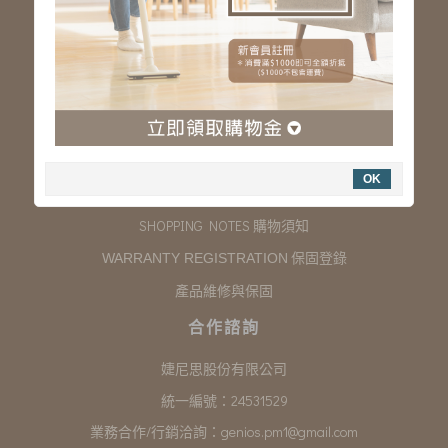
服務專線：03-323-2180
客服信箱 :
genios.service@gmail.com
服務時間：星期一至星期五 上午9:00~下午6:00
例假日休假
購物說明
OK
COMPANY INFORMATION 聯絡我們
SHOPPING NOTES 購物須知
保固登錄
WARRANTY REGISTRATION
產品維修與保固
合作諮詢
婕尼思股份有限公司
統一編號：24531529
業務合作/行銷洽詢：
genios.pm1@gmail.com