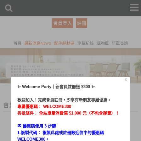
會員登入
註冊
首頁
最新消息NEWS
配件耗材區
瀏覽紀錄
購物車
訂單查詢
X
✨ Welcome Party｜新會員註冊送 $300 ✨
歡迎加入！完成會員註冊，即享有新朋友專屬優惠。
會員登入
專屬優惠碼：
WELCOME300
折抵條件： 全站單筆消費滿 $1,000 元（不包含運費）！
✉︎
優惠碼使用 3 步驟
1.複製代碼： 複製此處或註冊歡迎信中的優惠碼
帳號：
WELCOME300。