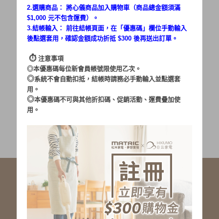
2.選購商品： 將心儀商品加入購物車（商品總金額須滿
$1,000 元不包含運費）。
密碼：
3.結帳輸入： 前往結帳頁面，在「
優惠碼
」欄位手動輸入
後點選套用，確認金額成功折抵 $300 後再送出訂單。
⏱︎
注意事項
◎本優惠碼每位新會員帳號限使用乙次。
◎
系統不會自動扣抵，結帳時請務必手動輸入並點選套
用。
加入會員
忘記密碼?
◎
本優惠碼不可與其他折扣碼、促銷活動、運費疊加使
用。
社群服務連結
<LINE ID: @matric.jp>
線上客服 LINE 歡迎加入
線上客服 Facebook 歡迎加入