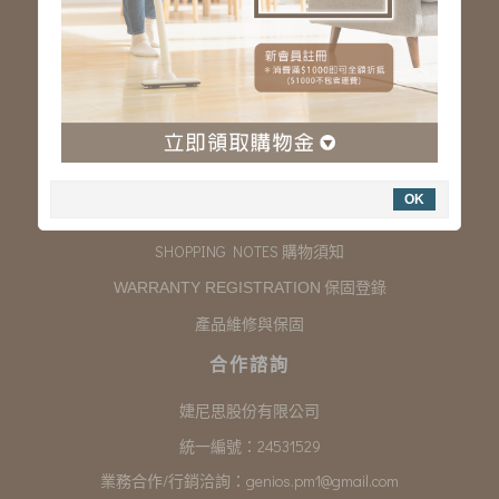
服務專線：03-323-2180
客服信箱 :
genios.service@gmail.com
服務時間：星期一至星期五 上午9:00~下午6:00
例假日休假
購物說明
OK
COMPANY INFORMATION 聯絡我們
SHOPPING NOTES 購物須知
保固登錄
WARRANTY REGISTRATION
產品維修與保固
合作諮詢
婕尼思股份有限公司
統一編號：24531529
業務合作/行銷洽詢：
genios.pm1@gmail.com