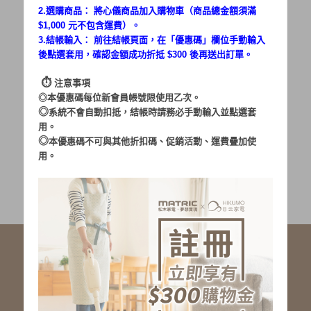
2.選購商品： 將心儀商品加入購物車（商品總金額須滿
$1,000 元不包含運費）。
密碼：
3.結帳輸入： 前往結帳頁面，在「
優惠碼
」欄位手動輸入
後點選套用，確認金額成功折抵 $300 後再送出訂單。
⏱︎
注意事項
◎本優惠碼每位新會員帳號限使用乙次。
◎
系統不會自動扣抵，結帳時請務必手動輸入並點選套
用。
加入會員
忘記密碼?
◎
本優惠碼不可與其他折扣碼、促銷活動、運費疊加使
用。
社群服務連結
<LINE ID: @matric.jp>
線上客服 LINE 歡迎加入
線上客服 Facebook 歡迎加入