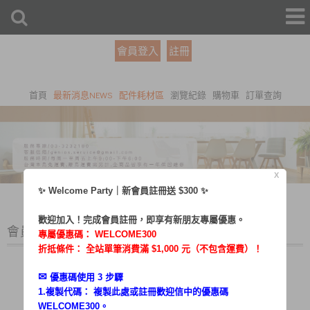
會員登入
註冊
首頁
最新消息NEWS
配件耗材區
瀏覽紀錄
購物車
訂單查詢
X
✨ Welcome Party｜新會員註冊送 $300 ✨
歡迎加入！完成會員註冊，即享有新朋友專屬優惠。
會員登入
專屬優惠碼：
WELCOME300
折抵條件： 全站單筆消費滿 $1,000 元（不包含運費）！
✉︎
優惠碼使用 3 步驟
1.複製代碼： 複製此處或註冊歡迎信中的優惠碼
帳號：
WELCOME300。