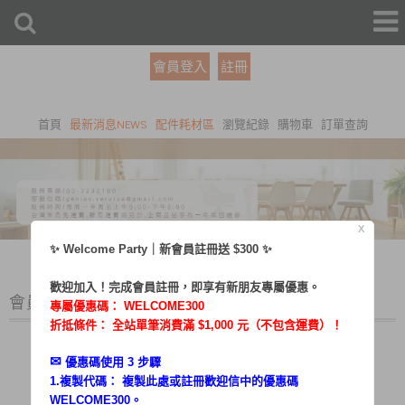
會員登入
註冊
首頁
最新消息NEWS
配件耗材區
瀏覽紀錄
購物車
訂單查詢
X
✨ Welcome Party｜新會員註冊送 $300 ✨
歡迎加入！完成會員註冊，即享有新朋友專屬優惠。
會員登入
專屬優惠碼：
WELCOME300
折抵條件： 全站單筆消費滿 $1,000 元（不包含運費）！
✉︎
優惠碼使用 3 步驟
1.複製代碼： 複製此處或註冊歡迎信中的優惠碼
帳號：
WELCOME300。