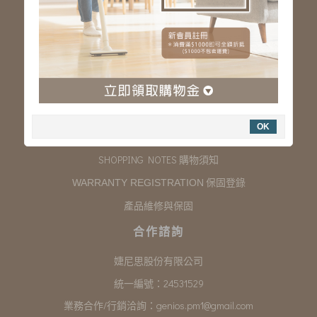
服務專線：03-323-2180
客服信箱 :
genios.service@gmail.com
服務時間：星期一至星期五 上午9:00~下午6:00
例假日休假
購物說明
OK
COMPANY INFORMATION 聯絡我們
SHOPPING NOTES 購物須知
保固登錄
WARRANTY REGISTRATION
產品維修與保固
合作諮詢
婕尼思股份有限公司
統一編號：24531529
業務合作/行銷洽詢：
genios.pm1@gmail.com