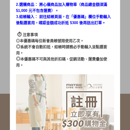
2.選購商品： 將心儀商品加入購物車（商品總金額須滿
$1,000 元不包含運費）。
密碼：
3.結帳輸入： 前往結帳頁面，在「
優惠碼
」欄位手動輸入
後點選套用，確認金額成功折抵 $300 後再送出訂單。
⏱︎
注意事項
◎本優惠碼每位新會員帳號限使用乙次。
◎
系統不會自動扣抵，結帳時請務必手動輸入並點選套
用。
加入會員
忘記密碼?
◎
本優惠碼不可與其他折扣碼、促銷活動、運費疊加使
用。
社群服務連結
<LINE ID: @matric.jp>
線上客服 LINE 歡迎加入
線上客服 Facebook 歡迎加入