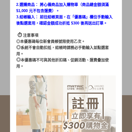
2.選購商品： 將心儀商品加入購物車（商品總金額須滿
$1,000 元不包含運費）。
密碼：
3.結帳輸入： 前往結帳頁面，在「
優惠碼
」欄位手動輸入
後點選套用，確認金額成功折抵 $300 後再送出訂單。
⏱︎
注意事項
◎本優惠碼每位新會員帳號限使用乙次。
◎
系統不會自動扣抵，結帳時請務必手動輸入並點選套
用。
加入會員
忘記密碼?
◎
本優惠碼不可與其他折扣碼、促銷活動、運費疊加使
用。
社群服務連結
<LINE ID: @matric.jp>
線上客服 LINE 歡迎加入
線上客服 Facebook 歡迎加入