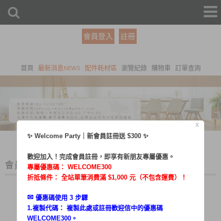
會員登入
註冊
首頁
最新消息NEWS
配件耗材區
瀏覽紀錄
購物車
訂單查詢
X
✨ Welcome Party｜新會員註冊送 $300 ✨
歡迎加入！完成會員註冊，即享有新朋友專屬優惠。
會員登入
專屬優惠碼：
WELCOME300
折抵條件： 全站單筆消費滿 $1,000 元（不包含運費）！
✉︎
優惠碼使用 3 步驟
1.複製代碼： 複製此處或註冊歡迎信中的優惠碼
帳號：
WELCOME300。