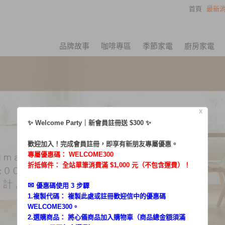
首頁
最新消
品牌故事
咖啡專區
季節家電
廚房家電
X
✨ Welcome Party｜新會員註冊送 $300 ✨
歡迎加入！完成會員註冊，即享有新朋友專屬優惠。
專屬優惠碼：
WELCOME300
折抵條件： 全站單筆消費滿 $1,000 元（不包含運費）！
✉︎
優惠碼使用 3 步驟
1.複製代碼： 複製此處或註冊歡迎信中的優惠碼
WELCOME300。
2.選購商品： 將心儀商品加入購物車（商品總金額須滿