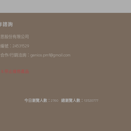
作諮詢
尼思股份有限公司
編號：24531529
合作/行銷洽詢：
genios.pm1@gmail.com
 & 停止維修產品
今日瀏覽人數：
2760
總瀏覽人數：
13520777