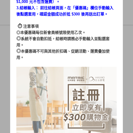
$1,000 元不包含運費）。
3.結帳輸入： 前往結帳頁面，在「
優惠碼
」欄位手動輸入
後點選套用，確認金額成功折抵 $300 後再送出訂單。
⏱︎
注意事項
◎本優惠碼每位新會員帳號限使用乙次。
◎
系統不會自動扣抵，結帳時請務必手動輸入並點選套
用。
帳號：
◎
本優惠碼不可與其他折扣碼、促銷活動、運費疊加使
用。
密碼：
加入會員
忘記密碼?