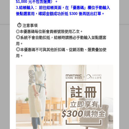
$1,000 元不包含運費）。
3.結帳輸入： 前往結帳頁面，在「
優惠碼
」欄位手動輸入
後點選套用，確認金額成功折抵 $300 後再送出訂單。
⏱︎
注意事項
◎本優惠碼每位新會員帳號限使用乙次。
◎
系統不會自動扣抵，結帳時請務必手動輸入並點選套
用。
帳號：
◎
本優惠碼不可與其他折扣碼、促銷活動、運費疊加使
用。
密碼：
加入會員
忘記密碼?