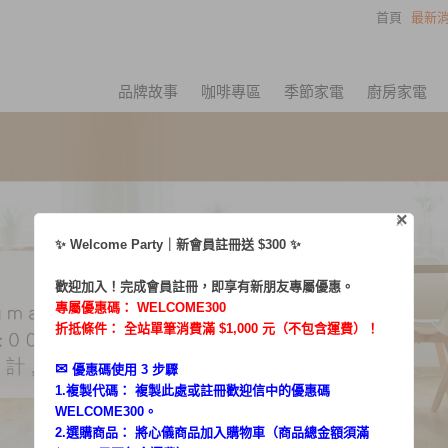
首頁
最新消
品牌故事
咖啡專區
季節家電
廚房家電
×
X
✨ Welcome Party｜新會員註冊送 $300 ✨
歡迎加入！完成會員註冊，即享有新朋友專屬優惠。
專屬優惠碼：
WELCOME300
折抵條件： 全站單筆消費滿 $1,000 元（不包含運費）！
✉︎
優惠碼使用 3 步驟
1.複製代碼： 複製此處或註冊歡迎信中的優惠碼
WELCOME300。
2.選購商品： 將心儀商品加入購物車（商品總金額須滿