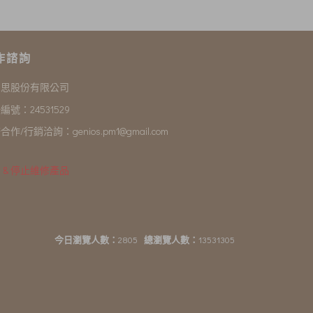
作諮詢
尼思股份有限公司
編號：24531529
合作/行銷洽詢：
genios.pm1@gmail.com
 & 停止維修產品
今日瀏覽人數：
2805
總瀏覽人數：
13531305