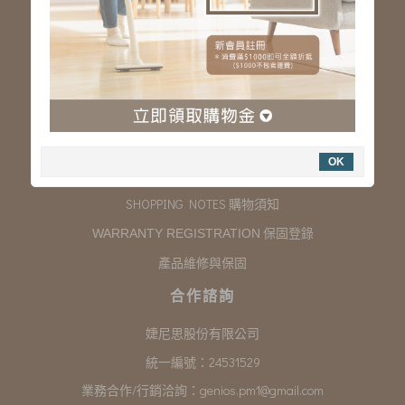
服務專線：03-323-2180
客服信箱 :
genios.service@gmail.com
服務時間：星期一至星期五 上午9:00~下午6:00
例假日休假
購物說明
OK
COMPANY INFORMATION 聯絡我們
SHOPPING NOTES 購物須知
保固登錄
WARRANTY REGISTRATION
產品維修與保固
合作諮詢
婕尼思股份有限公司
統一編號：24531529
業務合作/行銷洽詢：
genios.pm1@gmail.com