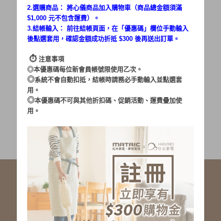
2.選購商品： 將心儀商品加入購物車（商品總金額須滿
$1,000 元不包含運費）。
密碼：
3.結帳輸入： 前往結帳頁面，在「
優惠碼
」欄位手動輸入
後點選套用，確認金額成功折抵 $300 後再送出訂單。
⏱︎
注意事項
◎本優惠碼每位新會員帳號限使用乙次。
◎
系統不會自動扣抵，結帳時請務必手動輸入並點選套
用。
加入會員
忘記密碼?
◎
本優惠碼不可與其他折扣碼、促銷活動、運費疊加使
用。
社群服務連結
<LINE ID: @matric.jp>
線上客服 LINE 歡迎加入
線上客服 Facebook 歡迎加入