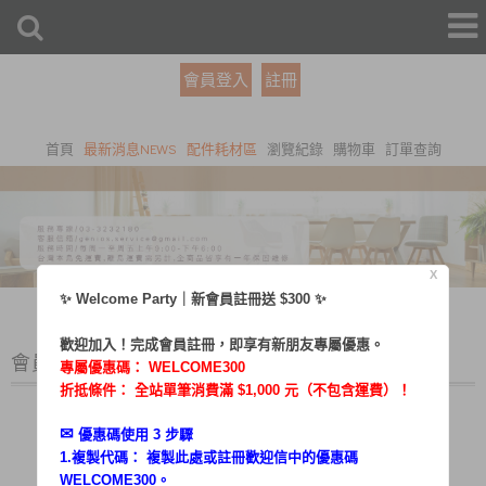
會員登入
註冊
首頁
最新消息NEWS
配件耗材區
瀏覽紀錄
購物車
訂單查詢
X
✨ Welcome Party｜新會員註冊送 $300 ✨
歡迎加入！完成會員註冊，即享有新朋友專屬優惠。
會員登入
專屬優惠碼：
WELCOME300
折抵條件： 全站單筆消費滿 $1,000 元（不包含運費）！
✉︎
優惠碼使用 3 步驟
1.複製代碼： 複製此處或註冊歡迎信中的優惠碼
帳號：
WELCOME300。