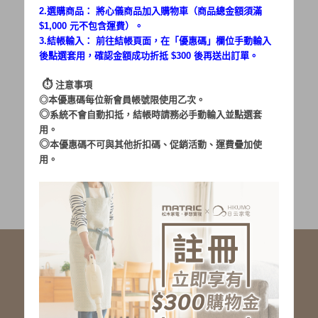
2.選購商品： 將心儀商品加入購物車（商品總金額須滿
$1,000 元不包含運費）。
密碼：
3.結帳輸入： 前往結帳頁面，在「
優惠碼
」欄位手動輸入
後點選套用，確認金額成功折抵 $300 後再送出訂單。
⏱︎
注意事項
◎本優惠碼每位新會員帳號限使用乙次。
◎
系統不會自動扣抵，結帳時請務必手動輸入並點選套
用。
加入會員
忘記密碼?
◎
本優惠碼不可與其他折扣碼、促銷活動、運費疊加使
用。
社群服務連結
<LINE ID: @matric.jp>
線上客服 LINE 歡迎加入
線上客服 Facebook 歡迎加入