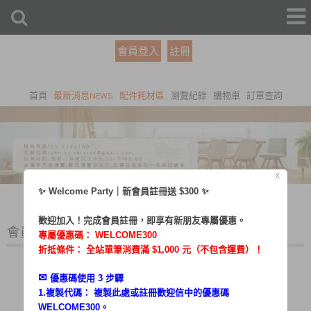
會員登入
註冊
首頁
最新消息NEWS
配件耗材區
瀏覽紀錄
購物車
訂單查詢
X
✨ Welcome Party｜新會員註冊送 $300 ✨
歡迎加入！完成會員註冊，即享有新朋友專屬優惠。
會員登入
專屬優惠碼：
WELCOME300
折抵條件： 全站單筆消費滿 $1,000 元（不包含運費）！
✉︎
優惠碼使用 3 步驟
1.複製代碼： 複製此處或註冊歡迎信中的優惠碼
帳號：
WELCOME300。