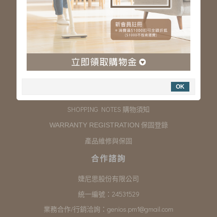
服務專線：03-323-2180
客服信箱 :
genios.service@gmail.com
服務時間：星期一至星期五 上午9:00~下午6:00
例假日休假
購物說明
OK
COMPANY INFORMATION 聯絡我們
SHOPPING NOTES 購物須知
保固登錄
WARRANTY REGISTRATION
產品維修與保固
合作諮詢
婕尼思股份有限公司
統一編號：24531529
業務合作/行銷洽詢：
genios.pm1@gmail.com