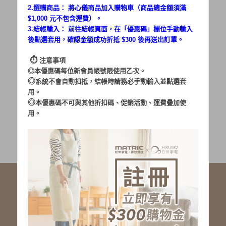
2.選購商品： 將心儀商品加入購物車（商品總金額須滿
$1,000 元不包含運費）。
密碼：
3.結帳輸入： 前往結帳頁面，在「
優惠碼
」欄位手動輸入
後點選套用，確認金額成功折抵 $300 後再送出訂單。
⏱︎
注意事項
◎本優惠碼每位新會員帳號限使用乙次。
◎
系統不會自動扣抵，結帳時請務必手動輸入並點選套
用。
加入會員
忘記密碼?
◎
本優惠碼不可與其他折扣碼、促銷活動、運費疊加使
用。
社群服務連結
<LINE ID: @matric.jp>
線上客服 LINE 歡迎加入
線上客服 Facebook 歡迎加入