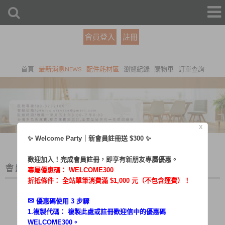
會員登入
註冊
首頁
最新消息NEWS
配件耗材區
瀏覽紀錄
購物車
訂單查詢
X
✨ Welcome Party｜新會員註冊送 $300 ✨
歡迎加入！完成會員註冊，即享有新朋友專屬優惠。
會員登入
專屬優惠碼：
WELCOME300
折抵條件： 全站單筆消費滿 $1,000 元（不包含運費）！
✉︎
優惠碼使用 3 步驟
1.複製代碼： 複製此處或註冊歡迎信中的優惠碼
帳號：
WELCOME300。