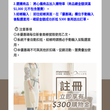
2.選購商品： 將心儀商品加入購物車（商品總金額須滿
$1,000 元不包含運費）。
密碼：
3.結帳輸入： 前往結帳頁面，在「
優惠碼
」欄位手動輸入
後點選套用，確認金額成功折抵 $300 後再送出訂單。
⏱︎
注意事項
◎本優惠碼每位新會員帳號限使用乙次。
◎
系統不會自動扣抵，結帳時請務必手動輸入並點選套
用。
加入會員
忘記密碼?
◎
本優惠碼不可與其他折扣碼、促銷活動、運費疊加使
用。
社群服務連結
<LINE ID: @matric.jp>
線上客服 LINE 歡迎加入
線上客服 Facebook 歡迎加入