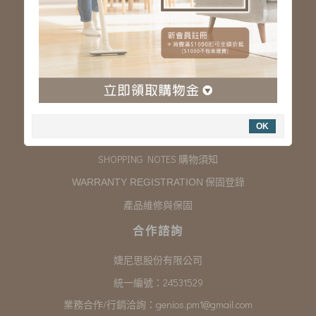
服務專線：03-323-2180
客服信箱 :
genios.service@gmail.com
服務時間：星期一至星期五 上午9:00~下午6:00
例假日休假
購物說明
OK
COMPANY INFORMATION 聯絡我們
SHOPPING NOTES 購物須知
保固登錄
WARRANTY REGISTRATION
產品維修與保固
合作諮詢
婕尼思股份有限公司
統一編號：24531529
業務合作/行銷洽詢：
genios.pm1@gmail.com