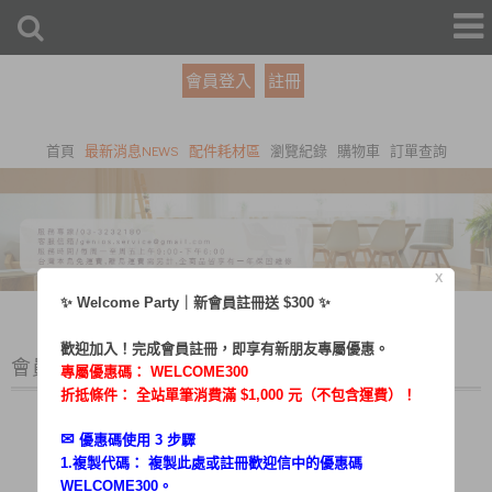
會員登入
註冊
首頁
最新消息NEWS
配件耗材區
瀏覽紀錄
購物車
訂單查詢
X
✨ Welcome Party｜新會員註冊送 $300 ✨
歡迎加入！完成會員註冊，即享有新朋友專屬優惠。
會員登入
專屬優惠碼：
WELCOME300
折抵條件： 全站單筆消費滿 $1,000 元（不包含運費）！
✉︎
優惠碼使用 3 步驟
1.複製代碼： 複製此處或註冊歡迎信中的優惠碼
帳號：
WELCOME300。