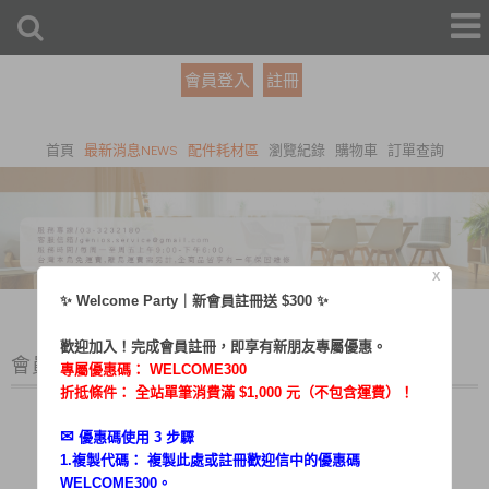
會員登入
註冊
首頁
最新消息NEWS
配件耗材區
瀏覽紀錄
購物車
訂單查詢
X
✨ Welcome Party｜新會員註冊送 $300 ✨
歡迎加入！完成會員註冊，即享有新朋友專屬優惠。
會員登入
專屬優惠碼：
WELCOME300
折抵條件： 全站單筆消費滿 $1,000 元（不包含運費）！
✉︎
優惠碼使用 3 步驟
1.複製代碼： 複製此處或註冊歡迎信中的優惠碼
帳號：
WELCOME300。