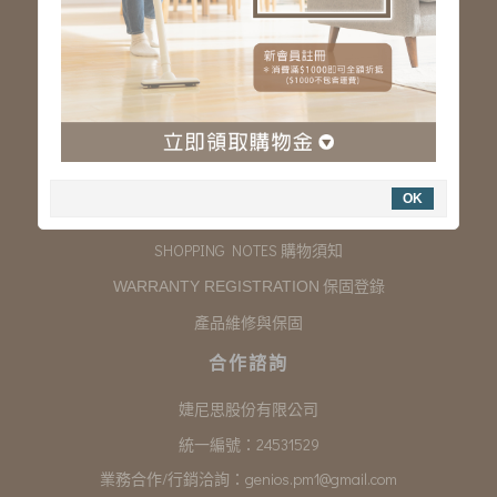
服務專線：03-323-2180
客服信箱 :
genios.service@gmail.com
服務時間：星期一至星期五 上午9:00~下午6:00
例假日休假
購物說明
OK
COMPANY INFORMATION 聯絡我們
SHOPPING NOTES 購物須知
保固登錄
WARRANTY REGISTRATION
產品維修與保固
合作諮詢
婕尼思股份有限公司
統一編號：24531529
業務合作/行銷洽詢：
genios.pm1@gmail.com