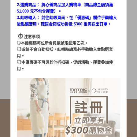
2.選購商品： 將心儀商品加入購物車（商品總金額須滿
$1,000 元不包含運費）。
密碼：
3.結帳輸入： 前往結帳頁面，在「
優惠碼
」欄位手動輸入
後點選套用，確認金額成功折抵 $300 後再送出訂單。
⏱︎
注意事項
◎本優惠碼每位新會員帳號限使用乙次。
◎
系統不會自動扣抵，結帳時請務必手動輸入並點選套
用。
加入會員
忘記密碼?
◎
本優惠碼不可與其他折扣碼、促銷活動、運費疊加使
用。
社群服務連結
<LINE ID: @matric.jp>
線上客服 LINE 歡迎加入
線上客服 Facebook 歡迎加入