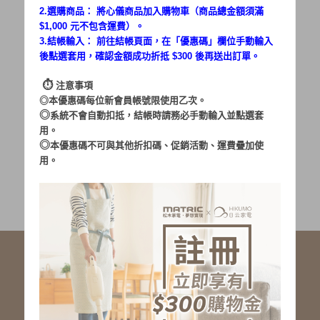
2.選購商品： 將心儀商品加入購物車（商品總金額須滿
$1,000 元不包含運費）。
密碼：
3.結帳輸入： 前往結帳頁面，在「
優惠碼
」欄位手動輸入
後點選套用，確認金額成功折抵 $300 後再送出訂單。
⏱︎
注意事項
◎本優惠碼每位新會員帳號限使用乙次。
◎
系統不會自動扣抵，結帳時請務必手動輸入並點選套
用。
加入會員
忘記密碼?
◎
本優惠碼不可與其他折扣碼、促銷活動、運費疊加使
用。
社群服務連結
<LINE ID: @matric.jp>
線上客服 LINE 歡迎加入
線上客服 Facebook 歡迎加入