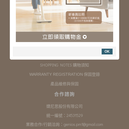
服務專線：03-323-2180
客服信箱 :
genios.service@gmail.com
服務時間：星期一至星期五 上午9:00~下午6:00
例假日休假
購物說明
OK
COMPANY INFORMATION 聯絡我們
SHOPPING NOTES 購物須知
保固登錄
WARRANTY REGISTRATION
產品維修與保固
合作諮詢
婕尼思股份有限公司
統一編號：24531529
業務合作/行銷洽詢：
genios.pm1@gmail.com