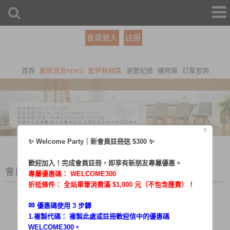
會員登入
註冊
首頁
最新消息NEWS
配件耗材區
瀏覽紀錄
購物車
訂單查詢
X
✨ Welcome Party｜新會員註冊送 $300 ✨
歡迎加入！完成會員註冊，即享有新朋友專屬優惠。
會員登入
專屬優惠碼：
WELCOME300
折抵條件： 全站單筆消費滿 $1,000 元（不包含運費）！
✉︎
優惠碼使用 3 步驟
1.複製代碼： 複製此處或註冊歡迎信中的優惠碼
帳號：
WELCOME300。