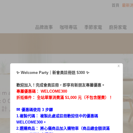
首頁
最新消
品牌故事
咖啡專區
季節家電
廚房家電
X
✨ Welcome Party｜新會員註冊送 $300 ✨
歡迎加入！完成會員註冊，即享有新朋友專屬優惠。
專屬優惠碼：
WELCOME300
折抵條件： 全站單筆消費滿 $1,000 元（不包含運費）！
✉︎
優惠碼使用 3 步驟
1.複製代碼： 複製此處或註冊歡迎信中的優惠碼
WELCOME300。
2.選購商品： 將心儀商品加入購物車（商品總金額須滿