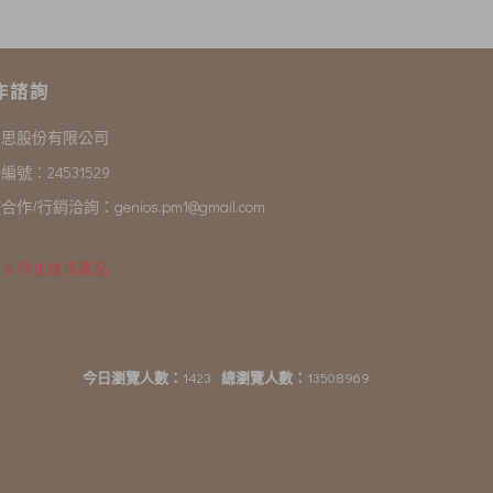
作諮詢
尼思股份有限公司
編號：24531529
合作/行銷洽詢：
genios.pm1@gmail.com
 & 停止維修產品
今日瀏覽人數：
1423
總瀏覽人數：
13508969