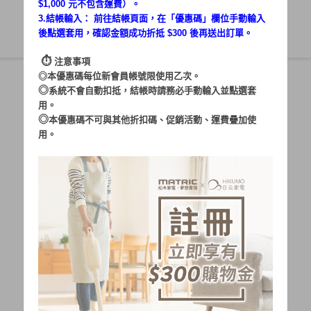
$1,000 元不包含運費）。
3.結帳輸入： 前往結帳頁面，在「
優惠碼
」欄位手動輸入
後點選套用，確認金額成功折抵 $300 後再送出訂單。
⏱︎
注意事項
◎本優惠碼每位新會員帳號限使用乙次。
◎
系統不會自動扣抵，結帳時請務必手動輸入並點選套
用。
帳號：
◎
本優惠碼不可與其他折扣碼、促銷活動、運費疊加使
用。
密碼：
加入會員
忘記密碼?