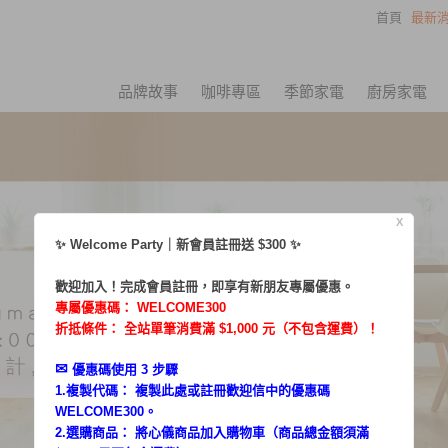
首頁
最新消
品牌故事
咖啡專區
季節家電
廚房家電
X
✨ Welcome Party｜新會員註冊送 $300 ✨
歡迎加入！完成會員註冊，即享有新朋友專屬優惠。
專屬優惠碼：
WELCOME300
折抵條件： 全站單筆消費滿 $1,000 元（不包含運費）！
✉︎
優惠碼使用 3 步驟
1.複製代碼： 複製此處或註冊歡迎信中的優惠碼
WELCOME300。
2.選購商品： 將心儀商品加入購物車（商品總金額須滿