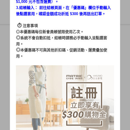
$1,000 元不包含運費）。
3.結帳輸入： 前往結帳頁面，在「
優惠碼
」欄位手動輸入
後點選套用，確認金額成功折抵 $300 後再送出訂單。
⏱︎
注意事項
◎本優惠碼每位新會員帳號限使用乙次。
◎
系統不會自動扣抵，結帳時請務必手動輸入並點選套
用。
帳號：
◎
本優惠碼不可與其他折扣碼、促銷活動、運費疊加使
用。
密碼：
加入會員
忘記密碼?