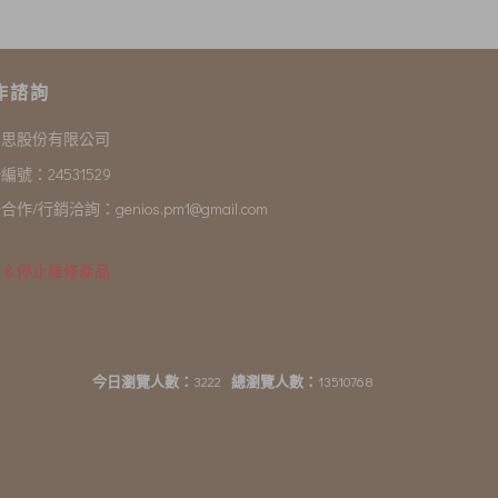
作諮詢
尼思股份有限公司
編號：24531529
合作/行銷洽詢：
genios.pm1@gmail.com
 & 停止維修產品
今日瀏覽人數：
3222
總瀏覽人數：
13510768