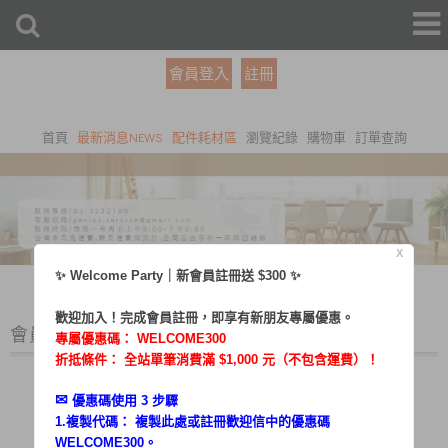
會員登入
註冊
首頁
最新消息NEWS
配件耗材區
瀏覽紀錄
購物車
訂單查詢
X
✨ Welcome Party｜新會員註冊送 $300 ✨
歡迎加入！完成會員註冊，即享有新朋友專屬優惠。
會員登入
專屬優惠碼：
WELCOME300
折抵條件： 全站單筆消費滿 $1,000 元（不包含運費）！
✉︎
優惠碼使用 3 步驟
1.複製代碼： 複製此處或註冊歡迎信中的優惠碼
帳號：
WELCOME300。