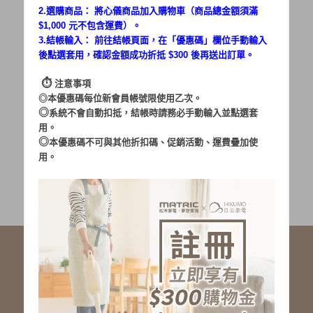
2.選購商品： 將心儀商品加入購物車（商品總金額須滿
$1,000 元不包含運費）。
密碼：
3.結帳輸入： 前往結帳頁面，在「
優惠碼
」欄位手動輸入
後點選套用，確認金額成功折抵 $300 後再送出訂單。
⏱︎
注意事項
◎本優惠碼每位新會員帳號限使用乙次。
◎
系統不會自動扣抵，結帳時請務必手動輸入並點選套
用。
加入會員
忘記密碼?
◎
本優惠碼不可與其他折扣碼、促銷活動、運費疊加使
用。
社群服務連結
<LINE ID: @matric.jp>
線上客服 LINE 歡迎加入
線上客服 Facebook 歡迎加入