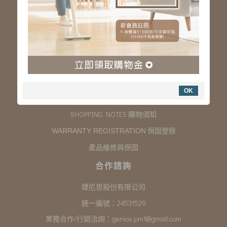
服務專線：03-323-2180
客服信箱 :
genios.service@gmail.com
服務時間：星期一至星期五 上午9:00~下午6:00
例假日休假
購物說明
OK
COMPANY INFORMATION 聯絡我們
SHOPPING NOTES 購物須知
保固登錄
WARRANTY REGISTRATION
產品維修與保固
合作諮詢
婕尼思股份有限公司
統一編號：24531529
業務合作/行銷洽詢：
genios.pm1@gmail.com