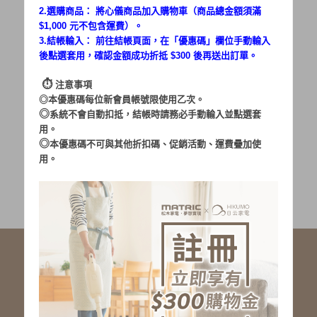
2.選購商品： 將心儀商品加入購物車（商品總金額須滿
$1,000 元不包含運費）。
密碼：
3.結帳輸入： 前往結帳頁面，在「
優惠碼
」欄位手動輸入
後點選套用，確認金額成功折抵 $300 後再送出訂單。
⏱︎
注意事項
◎本優惠碼每位新會員帳號限使用乙次。
◎
系統不會自動扣抵，結帳時請務必手動輸入並點選套
用。
加入會員
忘記密碼?
◎
本優惠碼不可與其他折扣碼、促銷活動、運費疊加使
用。
社群服務連結
<LINE ID: @matric.jp>
線上客服 LINE 歡迎加入
線上客服 Facebook 歡迎加入