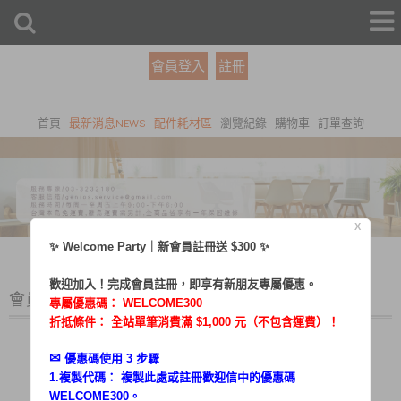
會員登入
註冊
首頁
最新消息NEWS
配件耗材區
瀏覽紀錄
購物車
訂單查詢
X
✨ Welcome Party｜新會員註冊送 $300 ✨
歡迎加入！完成會員註冊，即享有新朋友專屬優惠。
會員登入
專屬優惠碼：
WELCOME300
折抵條件： 全站單筆消費滿 $1,000 元（不包含運費）！
✉︎
優惠碼使用 3 步驟
1.複製代碼： 複製此處或註冊歡迎信中的優惠碼
帳號：
WELCOME300。