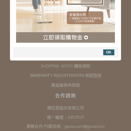
服務專線：03-323-2180
客服信箱 :
genios.service@gmail.com
服務時間：星期一至星期五 上午9:00~下午6:00
例假日休假
購物說明
OK
COMPANY INFORMATION 聯絡我們
SHOPPING NOTES 購物須知
保固登錄
WARRANTY REGISTRATION
產品維修與保固
合作諮詢
婕尼思股份有限公司
統一編號：24531529
業務合作/行銷洽詢：
genios.pm1@gmail.com