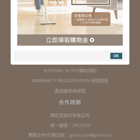
服務專線：03-323-2180
客服信箱 :
genios.service@gmail.com
服務時間：星期一至星期五 上午9:00~下午6:00
例假日休假
購物說明
OK
COMPANY INFORMATION 聯絡我們
SHOPPING NOTES 購物須知
保固登錄
WARRANTY REGISTRATION
產品維修與保固
合作諮詢
婕尼思股份有限公司
統一編號：24531529
業務合作/行銷洽詢：
genios.pm1@gmail.com