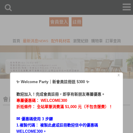
會員登入
註冊
首頁
最新消息NEWS
配件耗材區
瀏覽紀錄
購物車
訂單查詢
X
✨ Welcome Party｜新會員註冊送 $300 ✨
歡迎加入！完成會員註冊，即享有新朋友專屬優惠。
會員登入
專屬優惠碼：
WELCOME300
折抵條件： 全站單筆消費滿 $1,000 元（不包含運費）！
✉︎
優惠碼使用 3 步驟
1.複製代碼： 複製此處或註冊歡迎信中的優惠碼
帳號：
WELCOME300。