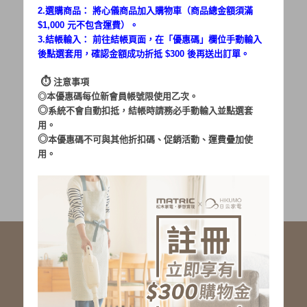
2.選購商品： 將心儀商品加入購物車（商品總金額須滿
$1,000 元不包含運費）。
密碼：
3.結帳輸入： 前往結帳頁面，在「
優惠碼
」欄位手動輸入
後點選套用，確認金額成功折抵 $300 後再送出訂單。
⏱︎
注意事項
◎本優惠碼每位新會員帳號限使用乙次。
◎
系統不會自動扣抵，結帳時請務必手動輸入並點選套
用。
加入會員
忘記密碼?
◎
本優惠碼不可與其他折扣碼、促銷活動、運費疊加使
用。
社群服務連結
<LINE ID: @matric.jp>
線上客服 LINE 歡迎加入
線上客服 Facebook 歡迎加入