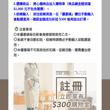
2.選購商品： 將心儀商品加入購物車（商品總金額須滿
$1,000 元不包含運費）。
密碼：
3.結帳輸入： 前往結帳頁面，在「
優惠碼
」欄位手動輸入
後點選套用，確認金額成功折抵 $300 後再送出訂單。
⏱︎
注意事項
◎本優惠碼每位新會員帳號限使用乙次。
◎
系統不會自動扣抵，結帳時請務必手動輸入並點選套
用。
加入會員
忘記密碼?
◎
本優惠碼不可與其他折扣碼、促銷活動、運費疊加使
用。
社群服務連結
<LINE ID: @matric.jp>
線上客服 LINE 歡迎加入
線上客服 Facebook 歡迎加入