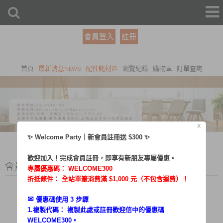
會員登入
註冊
首頁
最新消息NEWS
配件耗材區
瀏覽紀錄
購物車
訂單查詢
X
✨ Welcome Party｜新會員註冊送 $300 ✨
歡迎加入！完成會員註冊，即享有新朋友專屬優惠。
會員登入
專屬優惠碼：
WELCOME300
折抵條件： 全站單筆消費滿 $1,000 元（不包含運費）！
✉︎
優惠碼使用 3 步驟
1.複製代碼： 複製此處或註冊歡迎信中的優惠碼
帳號：
WELCOME300。