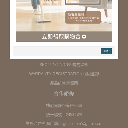
服務專線：03-323-2180
客服信箱 :
genios.service@gmail.com
服務時間：星期一至星期五 上午9:00~下午6:00
例假日休假
購物說明
OK
COMPANY INFORMATION 聯絡我們
SHOPPING NOTES 購物須知
保固登錄
WARRANTY REGISTRATION
產品維修與保固
合作諮詢
婕尼思股份有限公司
統一編號：24531529
業務合作/行銷洽詢：
genios.pm1@gmail.com