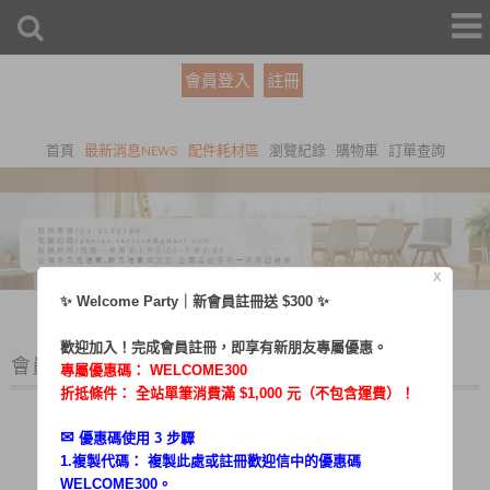
會員登入
註冊
首頁
最新消息NEWS
配件耗材區
瀏覽紀錄
購物車
訂單查詢
X
✨ Welcome Party｜新會員註冊送 $300 ✨
歡迎加入！完成會員註冊，即享有新朋友專屬優惠。
會員登入
專屬優惠碼：
WELCOME300
折抵條件： 全站單筆消費滿 $1,000 元（不包含運費）！
✉︎
優惠碼使用 3 步驟
1.複製代碼： 複製此處或註冊歡迎信中的優惠碼
帳號：
WELCOME300。