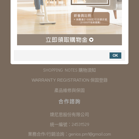
服務專線：03-323-2180
客服信箱 :
genios.service@gmail.com
服務時間：星期一至星期五 上午9:00~下午6:00
例假日休假
購物說明
OK
COMPANY INFORMATION 聯絡我們
SHOPPING NOTES 購物須知
保固登錄
WARRANTY REGISTRATION
產品維修與保固
合作諮詢
婕尼思股份有限公司
統一編號：24531529
業務合作/行銷洽詢：
genios.pm1@gmail.com