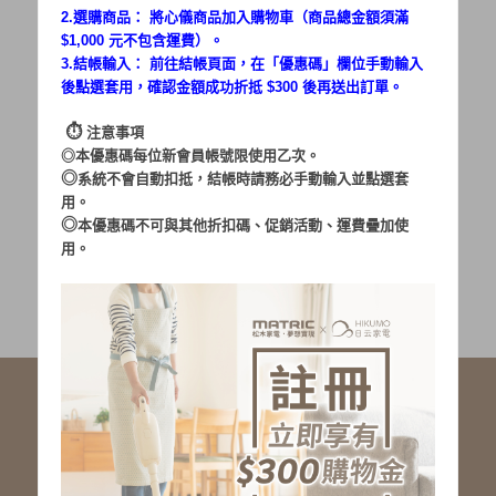
2.選購商品： 將心儀商品加入購物車（商品總金額須滿
$1,000 元不包含運費）。
密碼：
3.結帳輸入： 前往結帳頁面，在「
優惠碼
」欄位手動輸入
後點選套用，確認金額成功折抵 $300 後再送出訂單。
⏱︎
注意事項
◎本優惠碼每位新會員帳號限使用乙次。
◎
系統不會自動扣抵，結帳時請務必手動輸入並點選套
用。
加入會員
忘記密碼?
◎
本優惠碼不可與其他折扣碼、促銷活動、運費疊加使
用。
社群服務連結
<LINE ID: @matric.jp>
線上客服 LINE 歡迎加入
線上客服 Facebook 歡迎加入