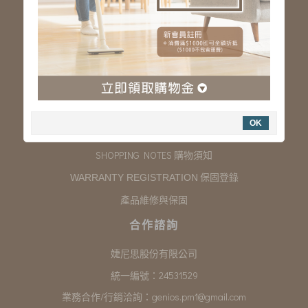
服務專線：03-323-2180
客服信箱 :
genios.service@gmail.com
服務時間：星期一至星期五 上午9:00~下午6:00
例假日休假
購物說明
OK
COMPANY INFORMATION 聯絡我們
SHOPPING NOTES 購物須知
保固登錄
WARRANTY REGISTRATION
產品維修與保固
合作諮詢
婕尼思股份有限公司
統一編號：24531529
業務合作/行銷洽詢：
genios.pm1@gmail.com