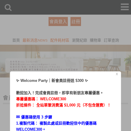
會員登入
註冊
首頁
最新消息NEWS
配件耗材區
瀏覽紀錄
購物車
訂單查詢
X
✨ Welcome Party｜新會員註冊送 $300 ✨
歡迎加入！完成會員註冊，即享有新朋友專屬優惠。
會員登入
專屬優惠碼：
WELCOME300
折抵條件： 全站單筆消費滿 $1,000 元（不包含運費）！
✉︎
優惠碼使用 3 步驟
1.複製代碼： 複製此處或註冊歡迎信中的優惠碼
帳號：
WELCOME300。