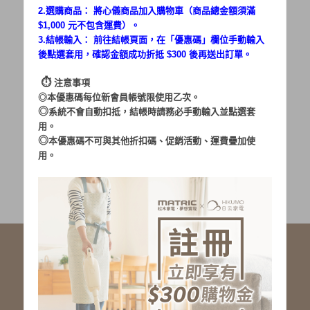
2.選購商品： 將心儀商品加入購物車（商品總金額須滿
$1,000 元不包含運費）。
密碼：
3.結帳輸入： 前往結帳頁面，在「
優惠碼
」欄位手動輸入
後點選套用，確認金額成功折抵 $300 後再送出訂單。
⏱︎
注意事項
◎本優惠碼每位新會員帳號限使用乙次。
◎
系統不會自動扣抵，結帳時請務必手動輸入並點選套
用。
加入會員
忘記密碼?
◎
本優惠碼不可與其他折扣碼、促銷活動、運費疊加使
用。
社群服務連結
<LINE ID: @matric.jp>
線上客服 LINE 歡迎加入
線上客服 Facebook 歡迎加入