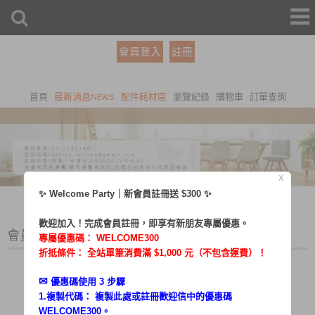
會員登入
註冊
首頁
最新消息NEWS
配件耗材區
瀏覽紀錄
購物車
訂單查詢
X
✨ Welcome Party｜新會員註冊送 $300 ✨
歡迎加入！完成會員註冊，即享有新朋友專屬優惠。
會員登入
專屬優惠碼：
WELCOME300
折抵條件： 全站單筆消費滿 $1,000 元（不包含運費）！
✉︎
優惠碼使用 3 步驟
1.複製代碼： 複製此處或註冊歡迎信中的優惠碼
帳號：
WELCOME300。