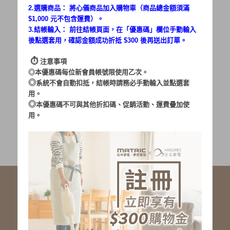
2.選購商品： 將心儀商品加入購物車（商品總金額須滿
$1,000 元不包含運費）。
密碼：
3.結帳輸入： 前往結帳頁面，在「
優惠碼
」欄位手動輸入
後點選套用，確認金額成功折抵 $300 後再送出訂單。
⏱︎
注意事項
◎本優惠碼每位新會員帳號限使用乙次。
◎
系統不會自動扣抵，結帳時請務必手動輸入並點選套
用。
加入會員
忘記密碼?
◎
本優惠碼不可與其他折扣碼、促銷活動、運費疊加使
用。
社群服務連結
<LINE ID: @matric.jp>
線上客服 LINE 歡迎加入
線上客服 Facebook 歡迎加入