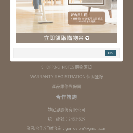
服務專線：03-323-2180
客服信箱 :
genios.service@gmail.com
服務時間：星期一至星期五 上午9:00~下午6:00
例假日休假
購物說明
OK
COMPANY INFORMATION 聯絡我們
SHOPPING NOTES 購物須知
保固登錄
WARRANTY REGISTRATION
產品維修與保固
合作諮詢
婕尼思股份有限公司
統一編號：24531529
業務合作/行銷洽詢：
genios.pm1@gmail.com