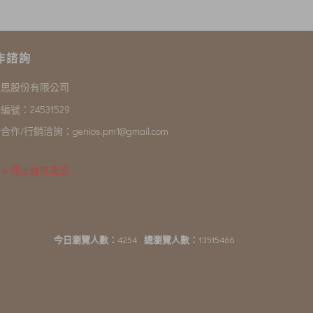
作諮詢
尼思股份有限公司
編號：24531529
合作/行銷洽詢：
genios.pm1@gmail.com
 & 停止維修產品
今日瀏覽人數：
4254
總瀏覽人數：
13515466