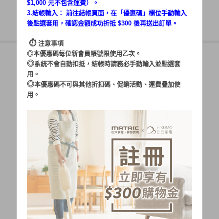
$1,000 元不包含運費）。
3.結帳輸入： 前往結帳頁面，在「
優惠碼
」欄位手動輸入
後點選套用，確認金額成功折抵 $300 後再送出訂單。
⏱︎
注意事項
◎本優惠碼每位新會員帳號限使用乙次。
◎
系統不會自動扣抵，結帳時請務必手動輸入並點選套
用。
帳號：
◎
本優惠碼不可與其他折扣碼、促銷活動、運費疊加使
用。
密碼：
加入會員
忘記密碼?