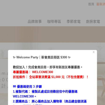
首頁
最新消
品牌故事
咖啡專區
季節家電
廚房家電
X
✨ Welcome Party｜新會員註冊送 $300 ✨
歡迎加入！完成會員註冊，即享有新朋友專屬優惠。
專屬優惠碼：
WELCOME300
折抵條件： 全站單筆消費滿 $1,000 元（不包含運費）！
✉︎
優惠碼使用 3 步驟
1.複製代碼： 複製此處或註冊歡迎信中的優惠碼
WELCOME300。
2.選購商品： 將心儀商品加入購物車（商品總金額須滿