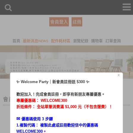
會員登入
註冊
首頁
最新消息NEWS
配件耗材區
瀏覽紀錄
購物車
訂單查詢
X
✨ Welcome Party｜新會員註冊送 $300 ✨
歡迎加入！完成會員註冊，即享有新朋友專屬優惠。
會員登入
專屬優惠碼：
WELCOME300
折抵條件： 全站單筆消費滿 $1,000 元（不包含運費）！
✉︎
優惠碼使用 3 步驟
1.複製代碼： 複製此處或註冊歡迎信中的優惠碼
帳號：
WELCOME300。