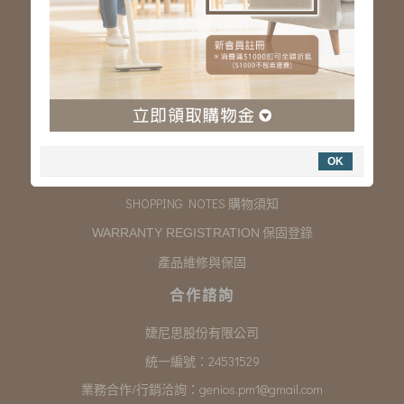
服務專線：03-323-2180
客服信箱 :
genios.service@gmail.com
服務時間：星期一至星期五 上午9:00~下午6:00
例假日休假
購物說明
OK
COMPANY INFORMATION 聯絡我們
SHOPPING NOTES 購物須知
保固登錄
WARRANTY REGISTRATION
產品維修與保固
合作諮詢
婕尼思股份有限公司
統一編號：24531529
業務合作/行銷洽詢：
genios.pm1@gmail.com