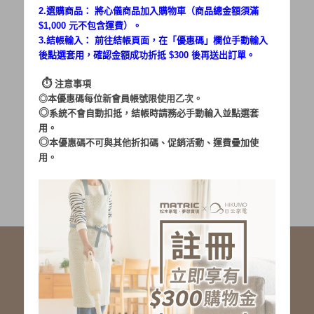
2.選購商品： 將心儀商品加入購物車（商品總金額須滿
$1,000 元不包含運費）。
密碼：
3.結帳輸入： 前往結帳頁面，在「
優惠碼
」欄位手動輸入
後點選套用，確認金額成功折抵 $300 後再送出訂單。
⏱︎
注意事項
◎本優惠碼每位新會員帳號限使用乙次。
◎
系統不會自動扣抵，結帳時請務必手動輸入並點選套
用。
加入會員
忘記密碼?
◎
本優惠碼不可與其他折扣碼、促銷活動、運費疊加使
用。
社群服務連結
<LINE ID: @matric.jp>
線上客服 LINE 歡迎加入
線上客服 Facebook 歡迎加入