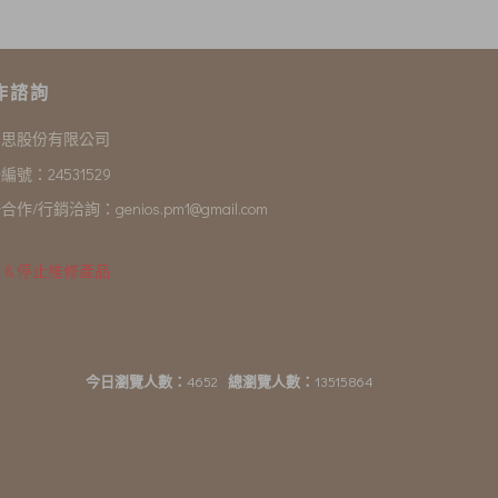
作諮詢
尼思股份有限公司
編號：24531529
合作/行銷洽詢：
genios.pm1@gmail.com
 & 停止維修產品
今日瀏覽人數：
4652
總瀏覽人數：
13515864