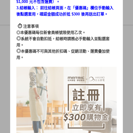
$1,000 元不包含運費）。
3.結帳輸入： 前往結帳頁面，在「
優惠碼
」欄位手動輸入
後點選套用，確認金額成功折抵 $300 後再送出訂單。
⏱︎
注意事項
◎本優惠碼每位新會員帳號限使用乙次。
◎
系統不會自動扣抵，結帳時請務必手動輸入並點選套
用。
帳號：
◎
本優惠碼不可與其他折扣碼、促銷活動、運費疊加使
用。
密碼：
加入會員
忘記密碼?