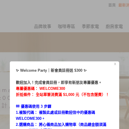
首頁
最新消
品牌故事
咖啡專區
季節家電
廚房家電
X
✨ Welcome Party｜新會員註冊送 $300 ✨
歡迎加入！完成會員註冊，即享有新朋友專屬優惠。
專屬優惠碼：
WELCOME300
折抵條件： 全站單筆消費滿 $1,000 元（不包含運費）！
✉︎
優惠碼使用 3 步驟
1.複製代碼： 複製此處或註冊歡迎信中的優惠碼
WELCOME300。
2.選購商品： 將心儀商品加入購物車（商品總金額須滿