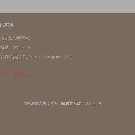
作諮詢
尼思股份有限公司
編號：24531529
合作/行銷洽詢：
genios.pm1@gmail.com
 & 停止維修產品
今日瀏覽人數：
3236
總瀏覽人數：
13514448