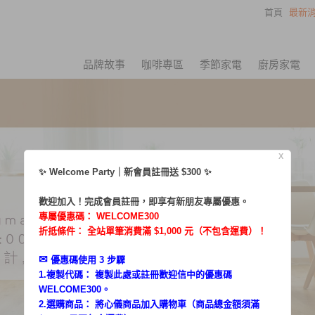
首頁
最新消
品牌故事
咖啡專區
季節家電
廚房家電
X
✨ Welcome Party｜新會員註冊送 $300 ✨
歡迎加入！完成會員註冊，即享有新朋友專屬優惠。
專屬優惠碼：
WELCOME300
折抵條件： 全站單筆消費滿 $1,000 元（不包含運費）！
✉︎
優惠碼使用 3 步驟
1.複製代碼： 複製此處或註冊歡迎信中的優惠碼
WELCOME300。
2.選購商品： 將心儀商品加入購物車（商品總金額須滿