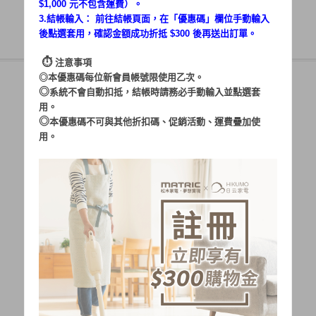
$1,000 元不包含運費）。
3.結帳輸入： 前往結帳頁面，在「
優惠碼
」欄位手動輸入
後點選套用，確認金額成功折抵 $300 後再送出訂單。
⏱︎
注意事項
◎本優惠碼每位新會員帳號限使用乙次。
◎
系統不會自動扣抵，結帳時請務必手動輸入並點選套
用。
帳號：
◎
本優惠碼不可與其他折扣碼、促銷活動、運費疊加使
用。
密碼：
加入會員
忘記密碼?