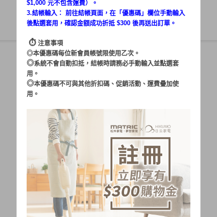
$1,000 元不包含運費）。
3.結帳輸入： 前往結帳頁面，在「
優惠碼
」欄位手動輸入
後點選套用，確認金額成功折抵 $300 後再送出訂單。
⏱︎
注意事項
◎本優惠碼每位新會員帳號限使用乙次。
◎
系統不會自動扣抵，結帳時請務必手動輸入並點選套
用。
帳號：
◎
本優惠碼不可與其他折扣碼、促銷活動、運費疊加使
用。
密碼：
加入會員
忘記密碼?