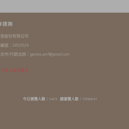
作諮詢
尼思股份有限公司
編號：24531529
合作/行銷洽詢：
genios.pm1@gmail.com
 & 停止維修產品
今日瀏覽人數：
5429
總瀏覽人數：
13516641