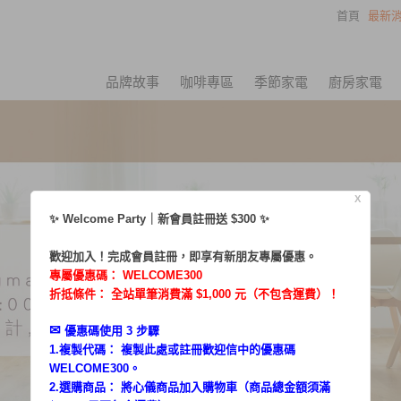
首頁
最新消
品牌故事
咖啡專區
季節家電
廚房家電
X
✨ Welcome Party｜新會員註冊送 $300 ✨
歡迎加入！完成會員註冊，即享有新朋友專屬優惠。
專屬優惠碼：
WELCOME300
折抵條件： 全站單筆消費滿 $1,000 元（不包含運費）！
✉︎
優惠碼使用 3 步驟
1.複製代碼： 複製此處或註冊歡迎信中的優惠碼
WELCOME300。
2.選購商品： 將心儀商品加入購物車（商品總金額須滿