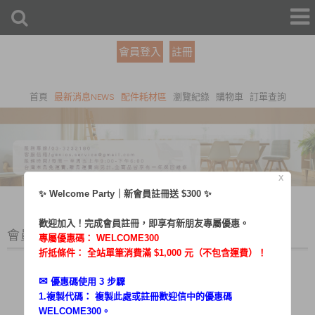
會員登入
註冊
首頁
最新消息NEWS
配件耗材區
瀏覽紀錄
購物車
訂單查詢
X
✨ Welcome Party｜新會員註冊送 $300 ✨
歡迎加入！完成會員註冊，即享有新朋友專屬優惠。
會員登入
專屬優惠碼：
WELCOME300
折抵條件： 全站單筆消費滿 $1,000 元（不包含運費）！
✉︎
優惠碼使用 3 步驟
1.複製代碼： 複製此處或註冊歡迎信中的優惠碼
帳號：
WELCOME300。