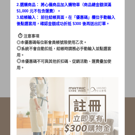
2.選購商品： 將心儀商品加入購物車（商品總金額須滿
$1,000 元不包含運費）。
密碼：
3.結帳輸入： 前往結帳頁面，在「
優惠碼
」欄位手動輸入
後點選套用，確認金額成功折抵 $300 後再送出訂單。
⏱︎
注意事項
◎本優惠碼每位新會員帳號限使用乙次。
◎
系統不會自動扣抵，結帳時請務必手動輸入並點選套
用。
加入會員
忘記密碼?
◎
本優惠碼不可與其他折扣碼、促銷活動、運費疊加使
用。
社群服務連結
<LINE ID: @matric.jp>
線上客服 LINE 歡迎加入
線上客服 Facebook 歡迎加入