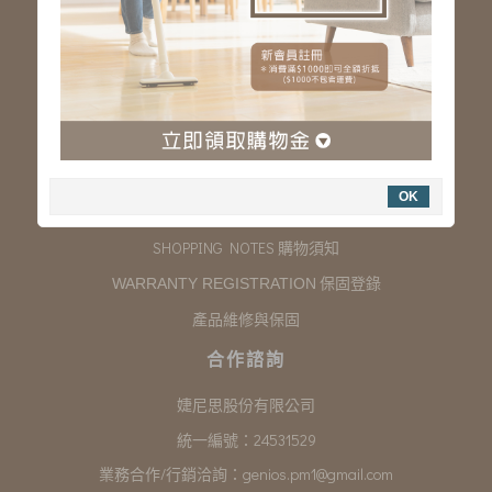
服務專線：03-323-2180
客服信箱 :
genios.service@gmail.com
服務時間：星期一至星期五 上午9:00~下午6:00
例假日休假
購物說明
OK
COMPANY INFORMATION 聯絡我們
SHOPPING NOTES 購物須知
保固登錄
WARRANTY REGISTRATION
產品維修與保固
合作諮詢
婕尼思股份有限公司
統一編號：24531529
業務合作/行銷洽詢：
genios.pm1@gmail.com