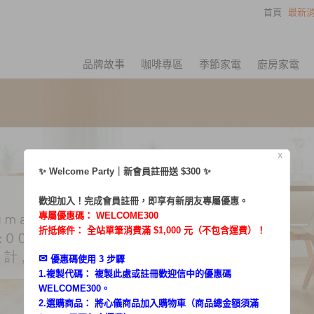
首頁
最新消
品牌故事
咖啡專區
季節家電
廚房家電
X
✨ Welcome Party｜新會員註冊送 $300 ✨
歡迎加入！完成會員註冊，即享有新朋友專屬優惠。
專屬優惠碼：
WELCOME300
折抵條件： 全站單筆消費滿 $1,000 元（不包含運費）！
✉︎
優惠碼使用 3 步驟
1.複製代碼： 複製此處或註冊歡迎信中的優惠碼
WELCOME300。
2.選購商品： 將心儀商品加入購物車（商品總金額須滿