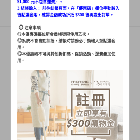
$1,000 元不包含運費）。
3.結帳輸入： 前往結帳頁面，在「
優惠碼
」欄位手動輸入
後點選套用，確認金額成功折抵 $300 後再送出訂單。
⏱︎
注意事項
◎本優惠碼每位新會員帳號限使用乙次。
◎
系統不會自動扣抵，結帳時請務必手動輸入並點選套
用。
帳號：
◎
本優惠碼不可與其他折扣碼、促銷活動、運費疊加使
用。
密碼：
加入會員
忘記密碼?