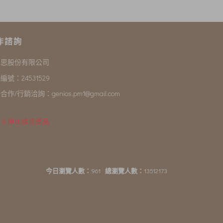
作諮詢
尼思股份有限公司
編號：24531529
合作/行銷洽詢：
genios.pm1@gmail.com
 & 停止維修產品
今日瀏覽人數：
961
總瀏覽人數：
13512173