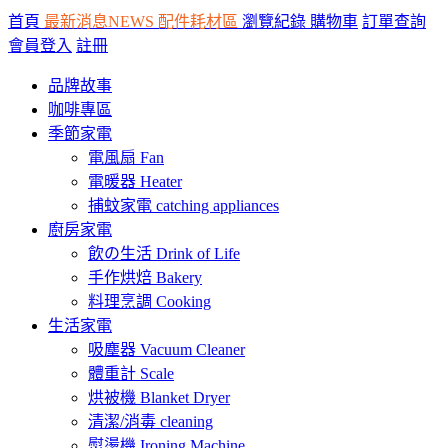
首頁
最新消息NEWS
配件耗材區
瀏覽紀錄
購物車
訂單查詢
會員登入
註冊
品牌故事
咖啡專區
季節家電
電風扇 Fan
電暖器 Heater
捕蚊家電 catching appliances
廚房家電
飲の生活 Drink of Life
手作烘焙 Bakery
料理烹調 Cooking
生活家電
吸塵器 Vacuum Cleaner
體重計 Scale
烘被機 Blanket Dryer
清潔/消毒 cleaning
熨燙機 Ironing Machine