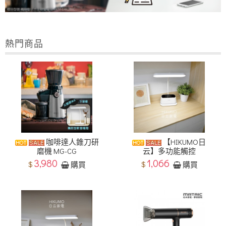
熱門商品
咖啡達人錐刀研
【HIKUMO日
磨機 MG-CG
云】多功能觸控
3,980
1,066
$
$
購買
購買