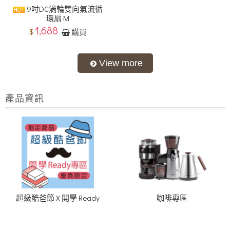
9吋DC渦輪雙向氣流循
環扇 M
1,688
$
購買
產品資訊
超級酷爸節 X 開學 Ready
咖啡專區