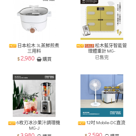
​日本松木 3L蒸鮮煎煮
松木藍牙智能管
三用料
理體重計 MG-
2,980
已售完
$
購買
6枚刃冰沙果汁調理機
12吋 Mobile-DC直流
MG-J
2,590
3,980
$
$
購買