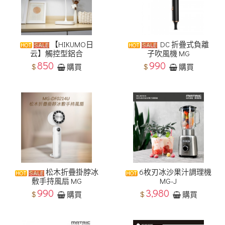
【HIKUMO日
DC 折疊式負離
云】觸控型鋁合
子吹風機 MG
850
990
$
$
購買
購買
松木折疊掛脖冰
6枚刃冰沙果汁調理機
敷手持風扇 MG
MG-J
990
3,980
$
$
購買
購買