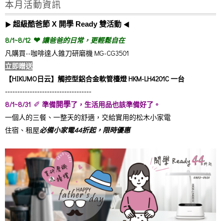
本月活動資訊
▶︎
超級酷爸節 X 開學 Ready
◀︎
雙活動
❤︎
8/1~8/12
讓爸爸的日常，更輕鬆自在
凡購買--咖啡達人錐刀研磨機 MG-CG3501
立即贈送
【HIKUMO日云】觸控型鋁合金軟管檯燈 HKM-LH4201C 一台
-----------------------------------
✐
8/1~8/31
準備
了，生活用品也該準備好了。
開學
一個人的三餐、一整天的舒適，交給實用的松木小家電
住宿、租屋
必備小家電44折起，限時優惠