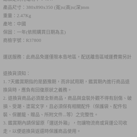
產品尺寸：380
x
890x350 (寬)x(高)x(深)mm
重量：2.47Kg
產地：中國
保固：一年(依照購買日期為主)
商檢字號：R37800
運送服務：此商品免運僅限本島地區，配送離島區域運費需另計
退換貨須知：
1. 7天鑑賞期指的是猶豫期，而非試用期，鑑賞期內進行商品退
換貨時，應負有回復原狀之義務。
2. 退換貨商品必須是全新商品，商品與盒裝外觀不得有刮傷、破
損、受潮、塗寫文字，且必須保有相關配件（保護袋、配件包
裝、保麗龍、贈品、所附文件...等）之完整性。
3. 鑑賞期內請保留原「運送外箱」，勿讓物流商或貨運公司收
走，以便退換貨返還時保護商品使用。