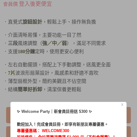
登入後更便宜
會員價
．直覺式
旋鈕設計
，輕鬆上手、操作無負擔
．介面清晰易懂，主要功能一目了然
．
三段
風速調整（
強／中／弱
），滿足不同需求
．支援
180分鐘
定時，使用更安心便利
．左右自動擺頭，搭配上下手動調整，送風更全面
．
7片
波浪形扇葉設計，風感柔和舒適不直吹
．薄型扇框外型，簡約美觀且不佔空間
．結構
簡單好拆卸
，清潔保養更輕鬆
X
✨ Welcome Party｜新會員註冊送 $300 ✨
我要購買
歡迎加入！完成會員註冊，即享有新朋友專屬優惠。
專屬優惠碼：
WELCOME300
我要詢問