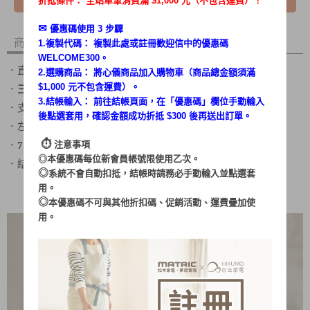
折抵條件： 全站單筆消費滿 $1,000 元（不包含運費）！
✉︎
優惠碼使用 3 步驟
商品內容
商品討論
1.複製代碼： 複製此處或註冊歡迎信中的優惠碼
WELCOME300。
．直覺式
旋鈕設計
2.選購商品： 將心儀商品加入購物車（商品總金額須滿
$1,000 元不包含運費）。
．
三段
風速調整（
強／中／弱
）
3.結帳輸入： 前往結帳頁面，在「
優惠碼
」欄位手動輸入
．支援
180分鐘
定時
後點選套用，確認金額成功折抵 $300 後再送出訂單。
．左右自動擺頭，搭配上下手動調整
⏱︎
注意事項
．
7片
波浪形扇葉設計
◎本優惠碼每位新會員帳號限使用乙次。
．結構好拆卸
◎
系統不會自動扣抵，結帳時請務必手動輸入並點選套
用。
◎
本優惠碼不可與其他折扣碼、促銷活動、運費疊加使
用。