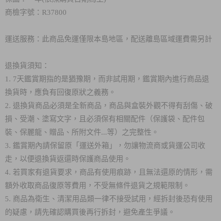
商檢字號：R37800
運送服務：此商品免運僅限本島地區，配送離島區域運費需另計
退換貨須知：
1. 7天鑑賞期指的是猶豫期，而非試用期，鑑賞期內進行商品退
換貨時，應負有回復原狀之義務。
2. 退換貨商品必須是全新商品，商品與盒裝外觀不得有刮傷、破
損、受潮、塗寫文字，且必須保有相關配件（保護袋、配件包
裝、保麗龍、贈品、所附文件...等）之完整性。
3. 鑑賞期內請保留原「運送外箱」，勿讓物流商或貨運公司收
走，以便退換貨返還時保護商品使用。
4. 若買家有退貨要求，商品有使用痕跡，且無法還原的情形，需
額外收取商品復原等費用，不受無條件退貨之規範限制。
5. 商品為衛生、清潔用品類一律不接受試用，經拆封後恐有使用
的疑慮，請先確認購買後再行拆封，避免產生爭議。