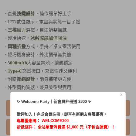
．直覺
按鍵設計
，操作簡單好上手
．LED數位顯示，電量與狀態一目了然
．
三檔
風力
選擇，自由調整風感
．製冷快速，
冰敷
涼感加倍降溫
．
兩種折疊
方式，手持／桌立靈活使用
．輕巧機身設計，外出攜帶無負擔
．
3000mAh
大容量電池，續航穩定
．
Type-C
充電接口，充電快速又便利
．附贈
掛繩設計
，隨身攜帶更方便
．外型簡約質感，兼具美型與實用
X
✨ Welcome Party｜新會員註冊送 $300 ✨
我要購買
歡迎加入！完成會員註冊，即享有新朋友專屬優惠。
專屬優惠碼：
WELCOME300
我要詢問
折抵條件： 全站單筆消費滿 $1,000 元（不包含運費）！