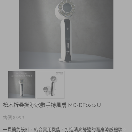
松木折疊掛脖冰敷手持風扇 MG-DF0212U
售價 $ 999
一貫簡約設計，結合實用機能，打造清爽舒適的隨身涼感體驗。