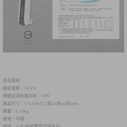
商品規格：
額定電壓：5V/2A
總額定消秏電功率：10W
產品尺寸：57
x
210x52 (寬)x(高)x(深)mm
重量：0.18Kg
產地：中國
保固：一年(依照購買日期為主)