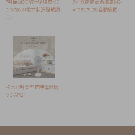
7吋無線DC隨行循環扇MG-
8吋立體擺頭循環扇MG-
DF0726U (電力狀況燈號顯
AF0827S (3D自動擺頭)
示)
松木12吋美型定時電風扇
MG-AF1211