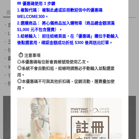
✉︎
優惠碼使用 3 步驟
1.複製代碼： 複製此處或註冊歡迎信中的優惠碼
商品內容
商品討論
WELCOME300。
2.選購商品： 將心儀商品加入購物車（商品總金額須滿
．直覺按鍵設計
$1,000 元不包含運費）。
．LED數位顯示
3.結帳輸入： 前往結帳頁面，在「
優惠碼
」欄位手動輸入
．
三檔
風力選擇
後點選套用，確認金額成功折抵 $300 後再送出訂單。
．快速製冰
⏱︎
注意事項
．
兩種折疊
方式
◎本優惠碼每位新會員帳號限使用乙次。
．3000mAh
大容量
◎
系統不會自動扣抵，結帳時請務必手動輸入並點選套
用。
．Type-C充電接口
◎
本優惠碼不可與其他折扣碼、促銷活動、運費疊加使
．附贈
掛繩
用。