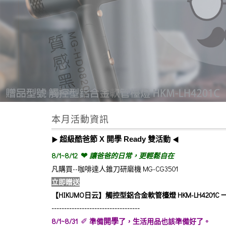
本月活動資訊
▶︎
超級酷爸節 X 開學 Ready
◀︎
雙活動
❤︎
8/1~8/12
讓爸爸的日常，更輕鬆自在
凡購買--咖啡達人錐刀研磨機 MG-CG3501
立即贈送
【HIKUMO日云】觸控型鋁合金軟管檯燈 HKM-LH4201C 
-----------------------------------
✐
8/1~8/31
準備
了，生活用品也該準備好了。
開學