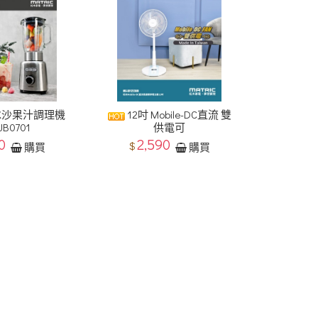
冰沙果汁調理機
12吋 Mobile-DC直流 雙
JB0701
供電可
80
2,590
$
購買
購買