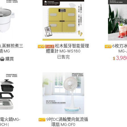
3L蒸鮮煎煮三
松木藍牙智能管理
6枚刃
 MG
體重計 MG-WS180
MG-
已售完
3,9
$
購買
電火鍋MG-
9吋DC渦輪雙向氣流循
CH (
環扇 MG-DF0