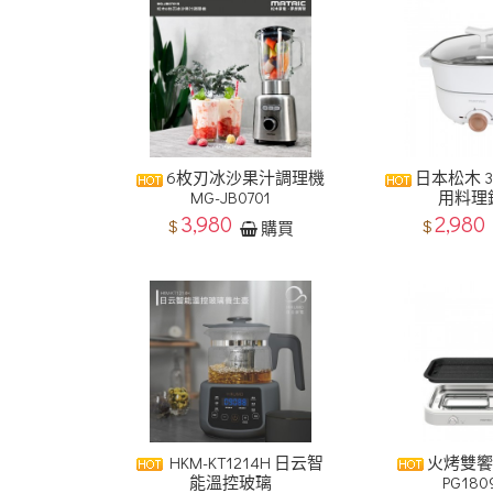
6枚刃冰沙果汁調理機
​日本松木 
MG-JB0701
用料理鍋
3,980
2,980
$
$
購買
HKM-KT1214H 日云智
火烤雙饗
能溫控玻璃
PG1809