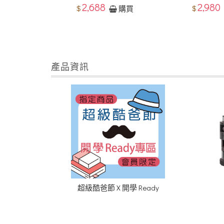
2,688
2,980
$
$
購買
產品資訊
超級酷爸節 X 開學 Ready