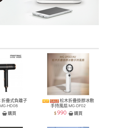
C 折疊式負離子
松木折疊掛脖冰敷
MG-HD08
手持風扇 MG-DF02
0
990
$
購買
購買