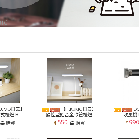
KUMO日云】
【HIKUMO日云】
D
式檯燈 H
觸控型鋁合金軟管檯燈
吹風機 
850
99
$
$
購買
購買