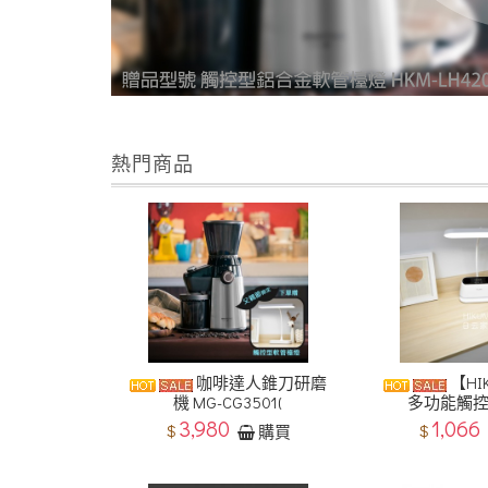
熱門商品
咖啡達人錐刀研磨
【HI
機 MG-CG3501(
多功能觸控
3,980
1,066
$
$
購買