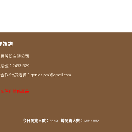
作諮詢
尼思股份有限公司
編號：24531529
合作/行銷洽詢：
genios.pm1@gmail.com
 & 停止維修產品
今日瀏覽人數：
3640
總瀏覽人數：
13514852