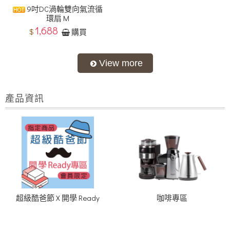
9吋DC渦輪雙向氣流循
環扇 M
1,688
$
購買
產品資訊
超級酷爸節 X 開學 Ready
咖啡專區