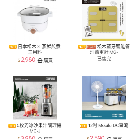
​日本松木 3L蒸鮮煎煮
松木藍牙智能管
三用料
理體重計 MG-
2,980
已售完
$
購買
6枚刃冰沙果汁調理機
12吋 Mobile-DC直流
MG-J
2,590
3,980
$
$
購買