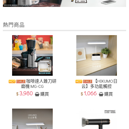
熱門商品
咖啡達人錐刀研
【HIKUMO日
磨機 MG-CG
云】多功能觸控
3,980
1,066
$
$
購買
購買