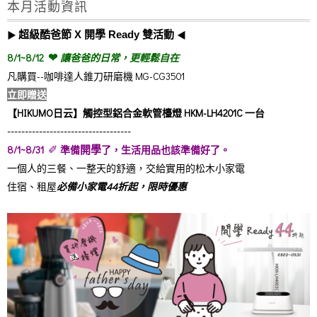
本月活動資訊
▶︎
超級酷爸節 X 開學 Ready
◀︎
雙活動
❤︎
8/1~8/12
讓爸爸的日常，更輕鬆自在
凡購買--咖啡達人錐刀研磨機 MG-CG3501
立即贈送
【HIKUMO日云】觸控型鋁合金軟管檯燈 HKM-LH4201C 一台
-----------------------------------
✐
8/1~8/31
準備
了，生活用品也該準備好了。
開學
一個人的三餐、一整天的舒適，交給實用的松木小家電
住宿、租屋
必備小家電44折起，限時優惠