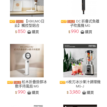
【HIKUMO日
DC 折疊式負離
云】觸控型鋁合
子吹風機 MG
850
990
$
$
購買
購買
松木折疊掛脖冰
6枚刃冰沙果汁調理機
敷手持風扇 MG
MG-J
990
3,980
$
$
購買
購買