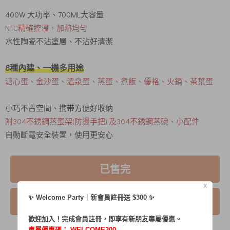
400W 大功率、700ML大容量
NTC精確控溫，加熱均勻
水性陶瓷不沾塗層、不沾好清潔
8種內建、一機多用途
溏心蛋、金沙蛋、溫泉蛋、蒸蛋、煮飯、優格、火鍋、茶葉蛋
小巧不占空間、携带方便好收纳
附304不銹鋼蒸蛋架(防燙手把) 及304不銹鋼蒸碗、小配件
自動斷電安全裝置，使用更安心
已售完
X
✨ Welcome Party｜新會員註冊送 $300 ✨
我要詢問
歡迎加入！完成會員註冊，即享有新朋友專屬優惠。
專屬優惠碼：
WELCOME300