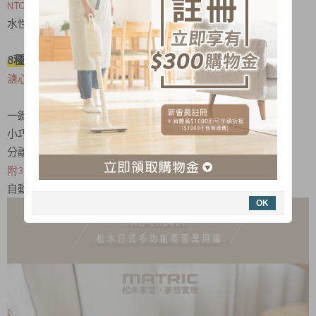
NTC精確控溫，加熱均勻
水性陶瓷不沾塗層、不沾好清潔
8種內建、一機多用途
溏心蛋、金沙蛋、溫泉蛋、蒸蛋、煮飯、優格、火鍋、茶葉蛋
一鍵開/關、旋鈕操作
小巧不占空間
分離式电源線、携带方便好收纳
附304不銹鋼蒸蛋架(防燙手把) 及304不銹鋼蒸碗、小配件
自動斷電安全裝置，使用更安心
OK