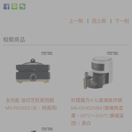
上一則
|
回上頁
|
下一則
相關商品
全功能 油切烹飪兩用鍋
料理魔方4.5L玻璃氣炸鍋
MG-PG0802 (火、烤兩用)
MG-DV4520BM (玻璃無塗
層，60°C〜200°C 廣堿溫
控)｜黑白