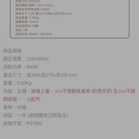
商品規格
額定電壓：110V/60Hz
消耗功率：400W
產品尺寸：寬190x高175x深165 mm
重量：0.92Kg
玻璃上蓋、
304不銹鋼蒸蛋架 (防燙手把) 及304不銹
內容：主機、
鋼蒸碗、、小配件
產地：中國
保固：一年 (依照購買日期為主)
商檢字號
：R37800