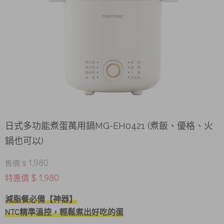
日式多功能煮蛋萬用鍋MG-EH0421 (煮飯、優格、火
鍋也可以)
1,980
售價 $
$ 1,980
特惠價
​減脂餐必備【神器】
NTC精準溫控，輕鬆煮出好吃的蛋