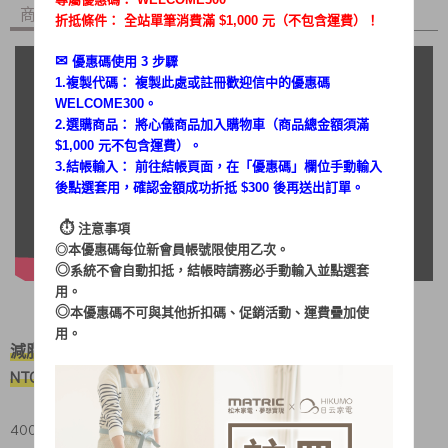
商品內容
商品討論
折抵條件： 全站單筆消費滿 $1,000 元（不包含運費）！
✉︎
優惠碼使用 3 步驟
1.複製代碼： 複製此處或註冊歡迎信中的優惠碼
WELCOME300。
2.選購商品： 將心儀商品加入購物車（商品總金額須滿
$1,000 元不包含運費）。
3.結帳輸入： 前往結帳頁面，在「
優惠碼
」欄位手動輸入
後點選套用，確認金額成功折抵 $300 後再送出訂單。
⏱︎
注意事項
◎本優惠碼每位新會員帳號限使用乙次。
◎
系統不會自動扣抵，結帳時請務必手動輸入並點選套
用。
◎
本優惠碼不可與其他折扣碼、促銷活動、運費疊加使
用。
減脂餐必備【神器】
NTC精準溫控，輕鬆煮出好吃的蛋
400W 大功率、700ML大容量