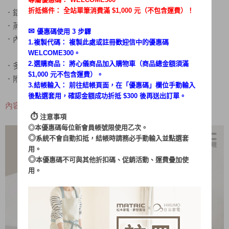
折抵條件： 全站單筆消費滿 $1,000 元（不包含運費）！
．鋁合金內鍋，不易變形導熱更快速
．蒸氣排氣閥、壓力完美釋放
✉︎
優惠碼使用 3 步驟
．內蓋、集水盒，
可拆易清潔
1.複製代碼： 複製此處或註冊歡迎信中的優惠碼
WELCOME300。
2.選購商品： 將心儀商品加入購物車（商品總金額須滿
．多重安全保護裝置
$1,000 元不包含運費）。
．附蒸盤，輕鬆同步做出好料理
3.結帳輸入： 前往結帳頁面，在「
優惠碼
」欄位手動輸入
後點選套用，確認金額成功折抵 $300 後再送出訂單。
內容 : 內鍋、蒸鍋、飯勺、量杯
⏱︎
注意事項
◎本優惠碼每位新會員帳號限使用乙次。
◎
系統不會自動扣抵，結帳時請務必手動輸入並點選套
用。
◎
本優惠碼不可與其他折扣碼、促銷活動、運費疊加使
用。