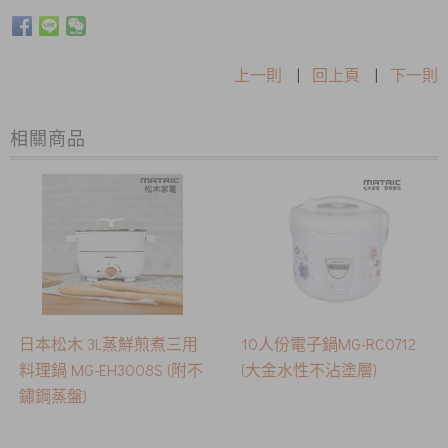
上一則
|
回上頁
|
下一則
相關商品
​日本松木 3L蒸鮮煎煮三用
10人份電子鍋MG-RC0712
料理鍋 MG-EH3008S (附不
(大金水性不沾塗層)
鏽鋼蒸盤)