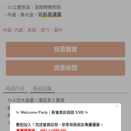
．3D立體保溫、溫度精確控制
可拆易清潔
．內蓋、集水盒，
內容 : 內鍋、蒸鍋、飯勺、量杯
我要購買
我要詢問
商品內容
商品討論
．10人份大容量，滿足多人需求
X
．
大金水性不沾塗層，料理不沾黏
✨ Welcome Party｜新會員註冊送 $300 ✨
．簡單一鍵，經典耐用
．3D立體保溫、溫度精確控制
歡迎加入！完成會員註冊，即享有新朋友專屬優惠。
專屬優惠碼：
WELCOME300