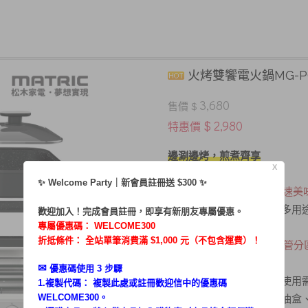
火烤雙饗電火鍋MG-PG
3,680
售價 $
$ 2,980
特惠價
邊涮邊烤，煎煮齊享
X
✨ Welcome Party｜新會員註冊送 $300 ✨
．
1500W大功率，加熱快速美
．雙盤料理不受限，一機多用
歡迎加入！完成會員註冊，即享有新朋友專屬優惠。
專屬優惠碼：
WELCOME300
折抵條件： 全站單筆消費滿 $1,000 元（不包含運費）！
．
火、烤
獨立雙溫控
，
雙管分
．
雙盤可拆，分體易清洗
✉︎
優惠碼使用 3 步驟
．三段式溫控，滿足不同使用
1.複製代碼： 複製此處或註冊歡迎信中的優惠碼
．加深漏油口，抽屜式接油盒
WELCOME300。