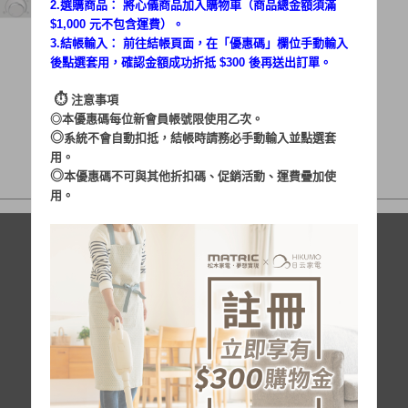
2.選購商品： 將心儀商品加入購物車（商品總金額須滿
$1,000 元不包含運費）。
3.結帳輸入： 前往結帳頁面，在「
優惠碼
」欄位手動輸入
後點選套用，確認金額成功折抵 $300 後再送出訂單。
⏱︎
注意事項
◎本優惠碼每位新會員帳號限使用乙次。
◎
系統不會自動扣抵，結帳時請務必手動輸入並點選套
用。
◎
本優惠碼不可與其他折扣碼、促銷活動、運費疊加使
用。