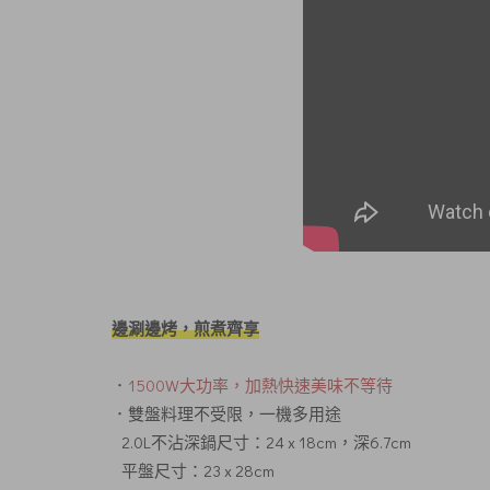
邊涮邊烤，煎煮齊享
．
1500W大功率，加熱快速美味不等待
．雙盤料理不受限，一機多用途
2.0L不沾深鍋尺寸：24 x 18cm，深6.7cm
平盤尺寸：23 x 28cm