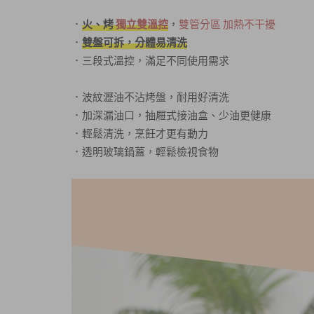
．
火、烤
獨立雙溫控
，
雙管分區 加熱不干擾
．
雙盤可拆，分體易清洗
．三段式溫控，滿足不同使用需求
．波紋瀝油不沾烤盤，耐用好清洗
．加深漏油口，抽屜式接油盒、少油更健康
．輕鬆清洗，烹飪才更有動力
．透明玻璃鍋蓋，輕鬆檢視食物