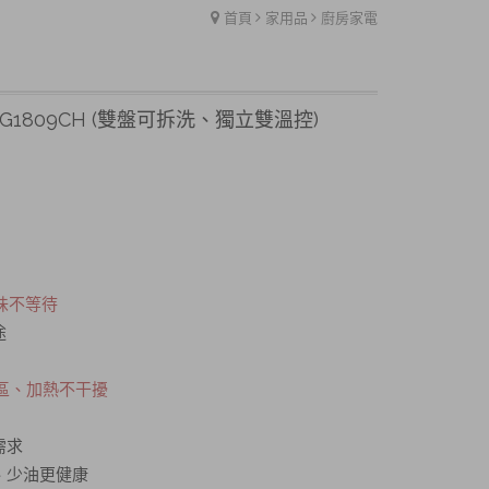
首頁
家用品
廚房家電
1809CH (雙盤可拆洗、獨立雙溫控)
味不等待
途
區、加熱不干擾
需求
、少油更健康