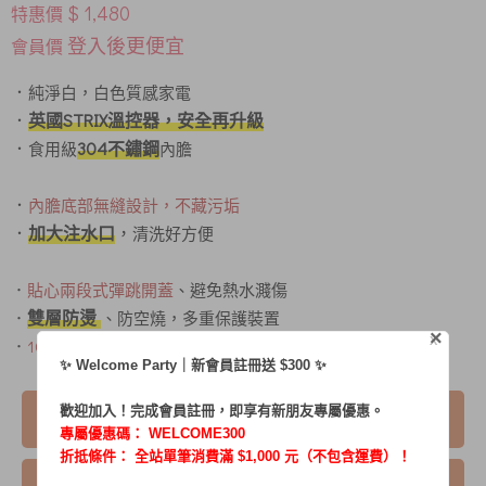
$ 1,480
特惠價
登入後更便宜
會員價
．
純淨白，白色質感家電
．
英國STRIX溫控器，安全再升級
．
304不鏽鋼
食用級
內膽
．
內膽底部無縫設計，不藏污垢
．
加大注水口
，
清洗好方便
．
貼心兩段式彈跳開蓋
、避免熱水濺傷
雙層防燙
．
、防空燒，多重保護裝置
×
X
．
1000W大功率快速加熱
✨ Welcome Party｜新會員註冊送 $300 ✨
歡迎加入！完成會員註冊，即享有新朋友專屬優惠。
我要購買
專屬優惠碼：
WELCOME300
折抵條件： 全站單筆消費滿 $1,000 元（不包含運費）！