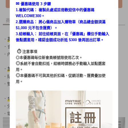
我要詢問
✉︎
優惠碼使用 3 步驟
1.複製代碼： 複製此處或註冊歡迎信中的優惠碼
WELCOME300。
商品內容
商品討論
2.選購商品： 將心儀商品加入購物車（商品總金額須滿
$1,000 元不包含運費）。
3.結帳輸入： 前往結帳頁面，在「
優惠碼
」欄位手動輸入
．
英國STRIX溫控器，安全再升級
後點選套用，確認金額成功折抵 $300 後再送出訂單。
．
304不鏽鋼
食用級
內膽
⏱︎
注意事項
．內膽底部無縫設計，不藏污垢
◎本優惠碼每位新會員帳號限使用乙次。
◎
系統不會自動扣抵，結帳時請務必手動輸入並點選套
．
加大注水口
，清洗好方便
用。
◎
．貼心
兩段式彈跳開蓋
、避免熱水濺傷
本優惠碼不可與其他折扣碼、促銷活動、運費疊加使
用。
，
多重保護裝置
．雙層防燙、防空燒
．
1000W大功率
快速加熱
．分離式底座，取水好方便
．電源指示燈設計，啟動/停止容易辨視