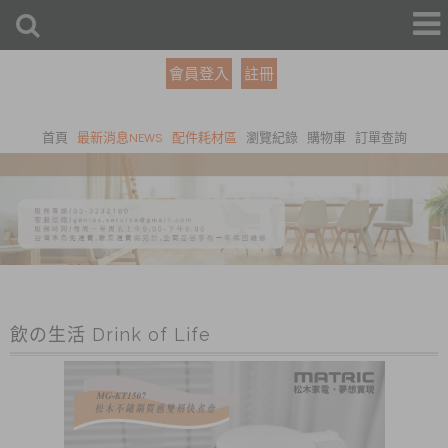
會員登入
註冊
首頁
最新消息NEWS
配件耗材區
瀏覽紀錄
購物車
訂單查詢
飲の生活 Drink of Life