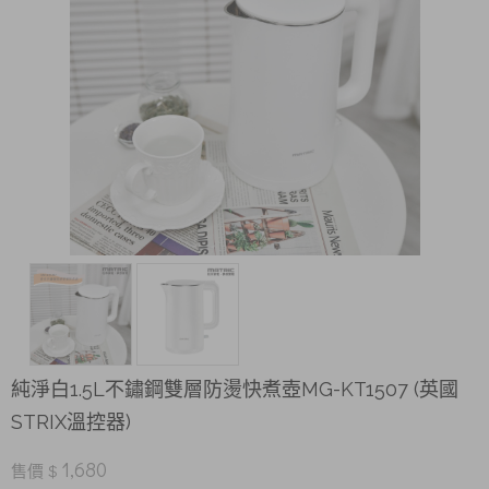
純淨白1.5L不鏽鋼雙層防燙快煮壺MG-KT1507 (英國
STRIX溫控器)
1,680
售價 $