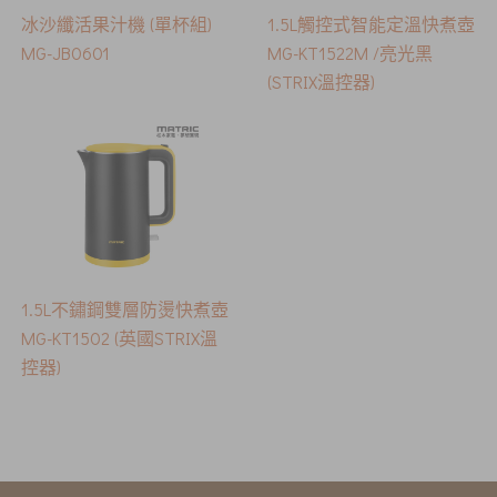
冰沙纖活果汁機 (單杯組)
1.5L觸控式智能定溫快煮壺
MG-JB0601
MG-KT1522M /亮光黑
(STRIX溫控器)
1.5L不鏽鋼雙層防燙快煮壺
MG-KT1502 (英國STRIX溫
控器)