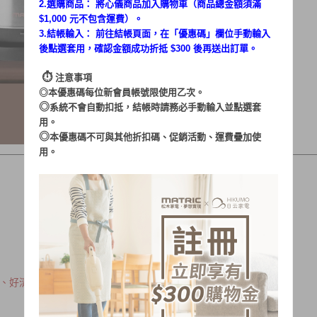
2.選購商品： 將心儀商品加入購物車（商品總金額須滿
$1,000 元不包含運費）。
3.結帳輸入： 前往結帳頁面，在「
優惠碼
」欄位手動輸入
後點選套用，確認金額成功折抵 $300 後再送出訂單。
⏱︎
注意事項
◎本優惠碼每位新會員帳號限使用乙次。
◎
系統不會自動扣抵，結帳時請務必手動輸入並點選套
用。
◎
本優惠碼不可與其他折扣碼、促銷活動、運費疊加使
用。
鏽、好清潔且無異味