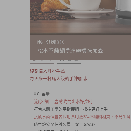
商品內容
商品討論
復刻職人咖啡手藝
每天來一杯職人級的手沖咖啡
．0.8L容量
．
流線型細口壺嘴 均勻出水好控制
．符合人體工學的平衡握把，操控更好上手
．
接觸水面位置皆採用食用級304不鏽鋼材質、不易生
．防空燒安全保護裝置，安全又安心