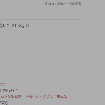
首頁
家用品
廚房家電
MG-KT0831C
控制
操控更好上手
04不鏽鋼材質、不易生鏽、好清潔且無異味
又安心