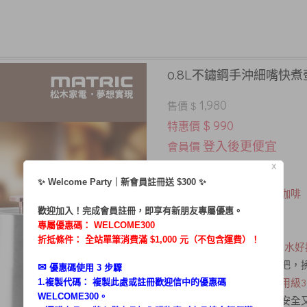
0.8L不鏽鋼手沖細嘴快煮壺
1,980
售價 $
$ 990
特惠價
登入後更便宜
會員價
X
復刻職人咖啡手藝
✨ Welcome Party｜新會員註冊送 $300 ✨
每天來一杯職人級的手沖咖啡
歡迎加入！完成會員註冊，即享有新朋友專屬優惠。
專屬優惠碼：
WELCOME300
．容量：0.8L
折抵條件： 全站單筆消費滿 $1,000 元（不包含運費）！
．
流線型細口壺嘴 均勻出水好
．符合人體工學的平衡握把，
✉︎
優惠碼使用 3 步驟
．
接觸水面位置皆採用食用級3
1.複製代碼： 複製此處或註冊歡迎信中的優惠碼
WELCOME300。
．防空燒安全保護裝置，安全