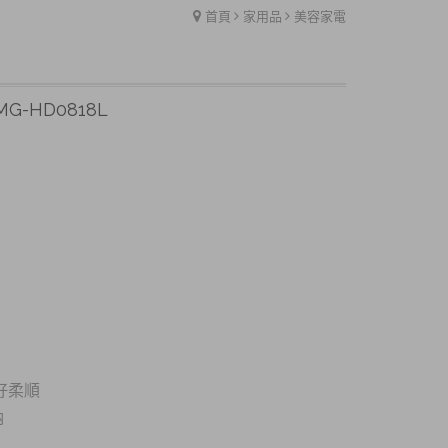
首頁
家用品
美容家電
-HD0818L
好柔順
納