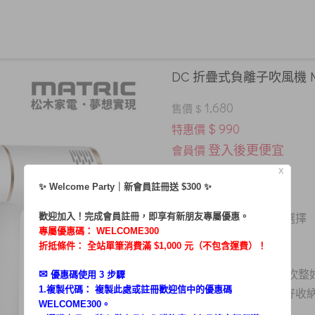
DC 折疊式負離子吹風機 MG
1,680
售價 $
$ 990
特惠價
登入後更便宜
會員價
X
DC馬達更省電
．
✨ Welcome Party｜新會員註冊送 $300 ✨
．
800W大風量
歡迎加入！完成會員註冊，即享有新朋友專屬優惠。
．二段風力、
三段溫度選擇
專屬優惠碼：
WELCOME300
．
快速冷風鍵設計
折抵條件： 全站單筆消費滿 $1,000 元（不包含運費）！
✉︎
．
1500萬負離子
，髮型吹整
優惠碼使用 3 步驟
1.複製代碼： 複製此處或註冊歡迎信中的優惠碼
．
可折疊式手把，輕巧好收
WELCOME300。
．
配件 : 集風吹嘴