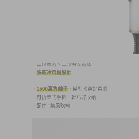
商品內容
商品討論
DC馬達更省電
．
．
800W大風量
．
二段風力、
三段溫度選擇
．
快速冷風鍵設計
．
1500萬負離子
，髮型吹整好柔順
．
可折疊式手把，輕巧好收納
．
配件 : 集風吹嘴