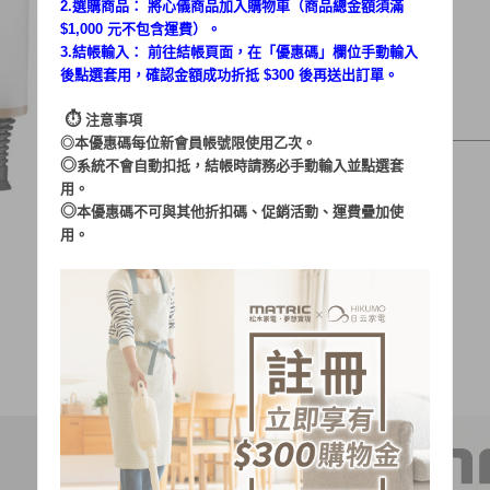
2.選購商品： 將心儀商品加入購物車（商品總金額須滿
$1,000 元不包含運費）。
3.結帳輸入： 前往結帳頁面，在「
優惠碼
」欄位手動輸入
後點選套用，確認金額成功折抵 $300 後再送出訂單。
⏱︎
注意事項
◎本優惠碼每位新會員帳號限使用乙次。
◎
系統不會自動扣抵，結帳時請務必手動輸入並點選套
用。
◎
本優惠碼不可與其他折扣碼、促銷活動、運費疊加使
用。