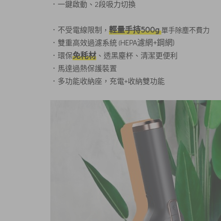
．一鍵啟動、2段吸力切換
輕量手持500g
．不受電線限制
，
單手除塵不費力
HEPA濾網+鋼網)
．雙重高效過濾系統
(
免秏材
．環保
、透黑塵杯、清潔更便利
．馬達過熱保護裝置
．多功能收納座，充電+收納雙功能