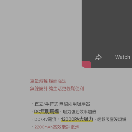
重量減輕 輕而強勁
無線設計 讓生活更輕鬆便利
．直立/手持式 無線兩用吸塵器
DC無刷馬達
．
、吸力強勁效率加倍
12000PA大吸力
．DC7.4V電流，
，輕鬆吸塵沒煩惱
．
2200mAh高效能鋰電池