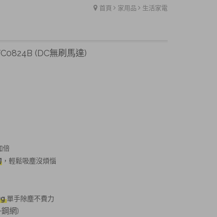
首頁
家用品
生活家電
C0824B (DC無刷馬達)
加倍
力
，輕鬆吸塵沒煩惱
0g
單手除塵不費力
+鋼網)