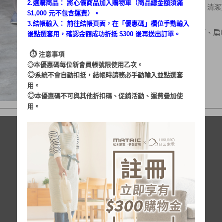
2.選購商品： 將心儀商品加入購物車（商品總金額須滿
免秏材
．環保
、透
黑
塵杯、清潔
$1,000 元不包含運費）。
3.結帳輸入： 前往結帳頁面，在「
優惠碼
」欄位手動輸入
．配件: 充電底座、加長管、
後點選套用，確認金額成功折抵 $300 後再送出訂單。
⏱︎
注意事項
◎本優惠碼每位新會員帳號限使用乙次。
◎
系統不會自動扣抵，結帳時請務必手動輸入並點選套
用。
◎
本優惠碼不可與其他折扣碼、促銷活動、運費疊加使
用。