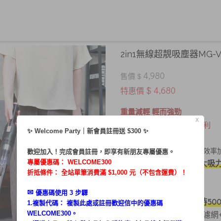
2in1無線超靚吸塵器MG-V
4,980
售價 $
$ 4,680
特惠價
重量減輕 輕而強勁
X
無線設計 讓生活更輕鬆便利
✨ Welcome Party｜新會員註冊送 $300 ✨
DC無刷馬達
．
、吸力強勁效率
歡迎加入！完成會員註冊，即享有新朋友專屬優惠。
12000PA大吸
專屬優惠碼：
WELCOME300
．DC7.4V電流，
折抵條件： 全站單筆消費滿 $1,000 元（不包含運費）！
2200mAh高效能鋰電池
．
✉︎
優惠碼使用 3 步驟
輕量手持50
．不受電線限制，
1.複製代碼： 複製此處或註冊歡迎信中的優惠碼
HEPA濾網
WELCOME300。
．雙重高效過濾系統 (