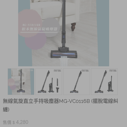
無線氣旋直立手持吸塵器MG-VC0116B (擺脫電線糾
纏)
4,280
售價 $