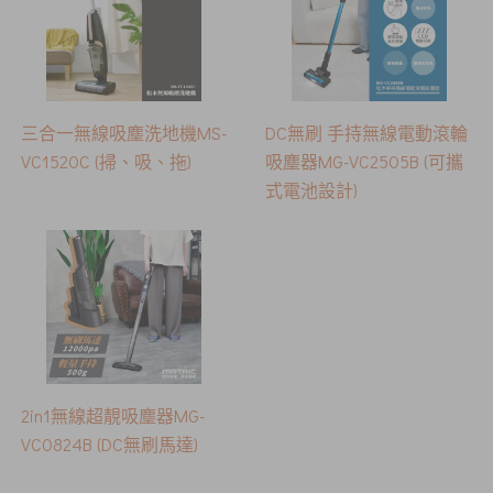
三合一無線吸塵洗地機MS-
DC無刷 手持無線電動滾輪
VC1520C (掃、吸、拖)
吸塵器MG-VC2505B (可攜
式電池設計)
2in1無線超靚吸塵器MG-
VC0824B (DC無刷馬達)