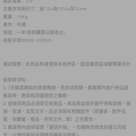
額定電壓：27V
主機含地刷尺寸：寬170x高1100x深70 mm
重量：1.8Kg
產地：中國
保固：一年(依照購買日期為主)
商檢字號(BSMI) : R37800
運送服務：此商品免運僅限本島地區，配送離島區域運費需另計
退換貨須知：
1. 7天鑑賞期指的是猶豫期，而非試用期，鑑賞期內進行商品退
換貨時，應負有回復原狀之義務。
2. 退換貨商品必須是全新商品，商品與盒裝外觀不得有刮傷、破
損、受潮、塗寫文字，且必須保有相關配件（保護袋、配件包
裝、保麗龍、贈品、所附文件...等）之完整性。
3. 鑑賞期內請保留原「運送外箱」，勿讓物流商或貨運公司收
走，以便退換貨返還時保護商品使用。