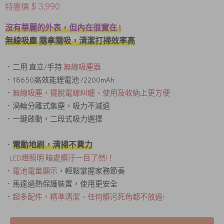
$ 3,990
特惠價
沒有華麗的外表，但內在很實在 !
無線吸塵 隨拿隨吸，清潔打掃效率高
．二用 直立/手持
無線吸塵器
．18650高效能鋰電池 /2200mAh
．
無線吸塵，擺脫電線糾纏、使用及收納上更方便
．渦輪分離式集塵，吸力不減退
．一鍵啟動，二段式吸力選擇
電動地刷，清掃不費力
．
LED燈照明 暗處髒汙一目了然!！
．
電池電量顯示
，輕鬆掌握家務節奏
．馬達過熱保護裝置，使用更安全
．
超多配件，精準清潔、任何髒污死角都不放過!