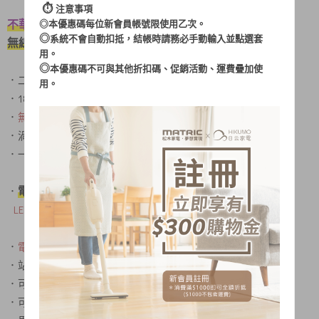
⏱︎
注意事項
不華麗，但很實在
◎本優惠碼每位新會員帳號限使用乙次。
◎
系統不會自動扣抵，結帳時請務必手動輸入並點選套
無線吸塵 隨拿隨吸，清潔打掃效率高
用。
◎
本優惠碼不可與其他折扣碼、促銷活動、運費疊加使
．二用 直立/手持
無線吸塵器
用。
．18650高效能鋰電池 /2200mAh
．
無線吸塵，擺脫電線糾纏、使用及收納上更方便
．渦輪分離式集塵，吸力不減退
．一鍵啟動，二段式吸力選擇
電動地刷，清掃不費力
．
LED燈照明 暗處髒汙一目了然!！
．
電池電量顯示
，輕鬆掌握家務節奏
．站立型收納，可以隨時調整放置位置
．可水洗過濾棉，過濾效果好、灰塵吸附速度快
．可水洗集塵杯，免更換使用更環保