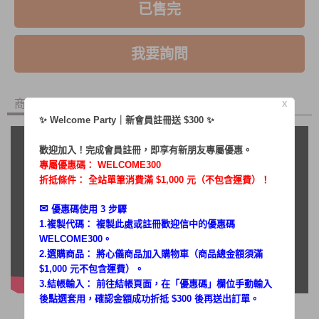
已售完
我要詢問
商品內容
商品討論
X
✨ Welcome Party｜新會員註冊送 $300 ✨
歡迎加入！完成會員註冊，即享有新朋友專屬優惠。
專屬優惠碼：
WELCOME300
折抵條件： 全站單筆消費滿 $1,000 元（不包含運費）！
✉︎
優惠碼使用 3 步驟
1.複製代碼： 複製此處或註冊歡迎信中的優惠碼
WELCOME300。
2.選購商品： 將心儀商品加入購物車（商品總金額須滿
$1,000 元不包含運費）。
3.結帳輸入： 前往結帳頁面，在「
優惠碼
」欄位手動輸入
後點選套用，確認金額成功折抵 $300 後再送出訂單。