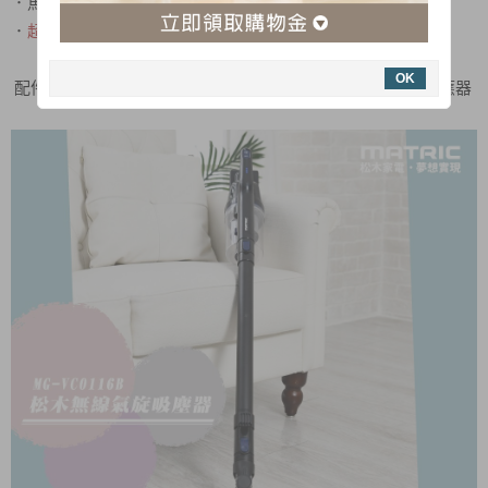
．馬達過熱保護裝置，使用更安全
．
超多配件，精準清潔、任何髒污死角都不放過!
OK
配件：加長管、電動地刷、毛刷、扁吸嘴、壁掛架，電源供應器