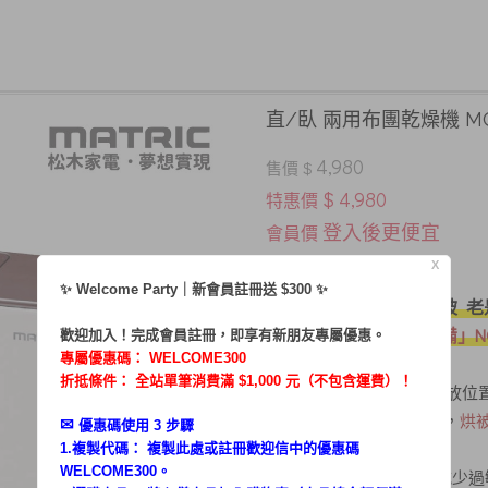
直/臥 兩用布團乾燥機 MG
4,980
售價 $
$ 4,980
特惠價
登入後更便宜
會員價
X
惱人梅雨季
✨ Welcome Party｜新會員註冊送 $300 ✨
鞋子、衣服、甚至是棉被 老
快乾神隊友、「居家必備」NO
歡迎加入！完成會員註冊，即享有新朋友專屬優惠。
專屬優惠碼：
WELCOME300
折抵條件： 全站單筆消費滿 $1,000 元（不包含運費）！
．直立橫臥二用，依您擺放位
內附 烘被套&烘鞋架
．
，
烘
✉︎
優惠碼使用 3 步驟
．夏、冬二季雙模式
1.複製代碼： 複製此處或註冊歡迎信中的優惠碼
WELCOME300。
除蟎加溫行程
．
，有效減少過