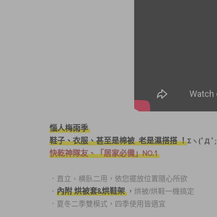
惱人梅雨季
鞋子、衣服、甚至是棉被 老是濕搭搭 ！
Σヽ(ﾟД ﾟ;
快乾神隊友、「居家必備」NO.1
．
直立、橫臥二用，依您擺放位置隨心所欲
內附 烘被套&烘鞋架
，
．
烘被/烘鞋一機搞定
．
夏冬二季雙模式，四季使用皆適宜