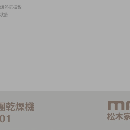
，讓熱氣揮散
狀態