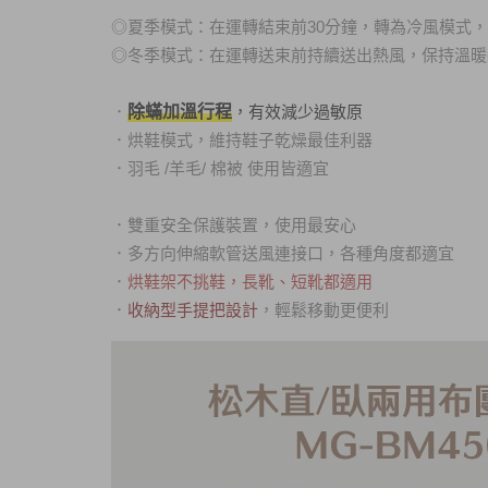
◎
夏季模式：在運轉結束前30分鐘，轉為冷風模式
◎冬季模式：在運轉送束前持續送出熱風，保持溫暖
除蟎加溫行程
，有效減少過敏原
．
．
烘鞋模式，維持鞋子乾燥最佳利器
．
羽毛 /羊毛/ 棉被 使用皆適宜
．
雙重安全保護裝置，使用最安心
．
多方向伸縮軟管送風連接口，各種角度都適宜
．
烘鞋架不挑鞋，長靴、短靴都適用
．
收納型手提把設計
，輕鬆移動更便利