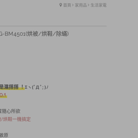
首頁
家用品
生活家電
-BM4501(烘被/烘鞋/除蟎)
是濕搭搭 ！
Σヽ(ﾟД ﾟ; )ﾉ
.1
置隨心所欲
被/烘鞋一機搞定
敏原