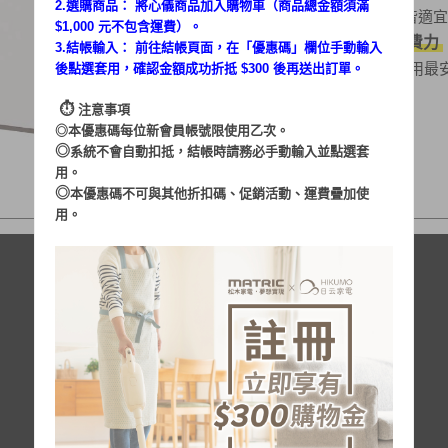
2.選購商品： 將心儀商品加入購物車（商品總金額須滿
．羽毛 /羊毛 /棉被 使用皆適宜
$1,000 元不包含運費）。
全機配件 輕鬆收納不費力
．
3.結帳輸入： 前往結帳頁面，在「
優惠碼
」欄位手動輸入
．雙重安全保護裝置，使用最
後點選套用，確認金額成功折抵 $300 後再送出訂單。
⏱︎
注意事項
◎本優惠碼每位新會員帳號限使用乙次。
◎
系統不會自動扣抵，結帳時請務必手動輸入並點選套
用。
◎
本優惠碼不可與其他折扣碼、促銷活動、運費疊加使
用。