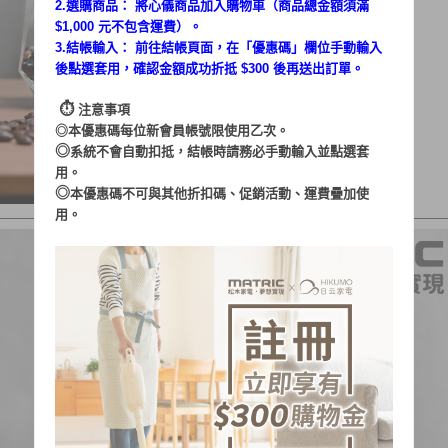
2.選購商品： 將心儀商品加入購物車（商品總金額須滿
$1,000 元不包含運費）。
3.結帳輸入： 前往結帳頁面，在「
優惠碼
」欄位手動輸入
後點選套用，確認金額成功折抵 $300 後再送出訂單。
⏱︎
注意事項
◎本優惠碼每位新會員帳號限使用乙次。
◎
系統不會自動扣抵，結帳時請務必手動輸入並點選套
用。
◎
本優惠碼不可與其他折扣碼、促銷活動、運費疊加使
用。