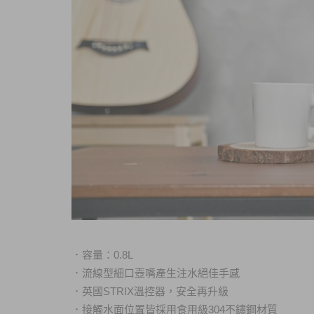
．
容量：0.8L
．
流線型細口壺嘴產生注水絕佳手感
．
英國STRIX溫控器，安全再升級
．
接觸水面位置皆採用食用級304不鏽鋼材質