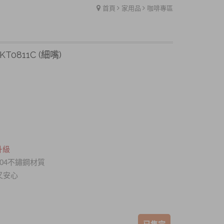
首頁
家用品
咖啡專區
T0811C (細嘴)
升級
04不鏽鋼材質
又安心