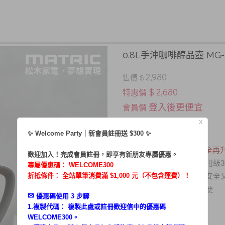
0.8L手沖咖啡醇品壺 MG-K
2,980
售價 $
$ 2,680
特惠價
登入後更便宜
會員價
X
✨ Welcome Party｜新會員註冊送 $300 ✨
．
容量：0.8L
．
英國STRIX溫控器，安全再
歡迎加入！完成會員註冊，即享有新朋友專屬優惠。
．
接觸水面位置皆採用食用級3
專屬優惠碼：
WELCOME300
折抵條件： 全站單筆消費滿 $1,000 元（不包含運費）！
．
防空燒安全保護裝置，安全
．
分離式底座，取水好方便
✉︎
優惠碼使用 3 步驟
1.複製代碼： 複製此處或註冊歡迎信中的優惠碼
WELCOME300。