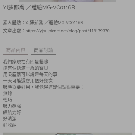
YJ蘇郁喬 ／體驗MG-VC0116B
YJ蘇郁喬
／體驗MG-VC0116B
素人體驗：
https://yjsu.pixnet.net/blog/post/115179370
文章出處：
商品內容
商品討論
我們家現在有四隻貓咪
還有個快滿一歲的寶貝
用吸塵器可以說是每天的事
一天可能還會用個好幾次
吸塵器要好用，我覺得這幾個點很重要：
無線
輕巧
吸力夠強
續航力好
好清潔
好收納