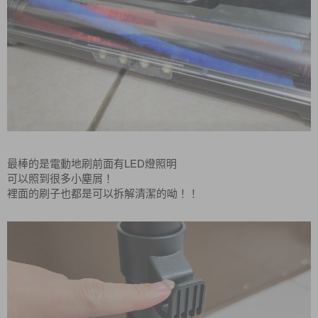
LED
最
棒的是電動地刷前面有
燈照明
可以照到很多小塵屑！
裡面的刷子也都是可以
拆解清潔
的呦
！！