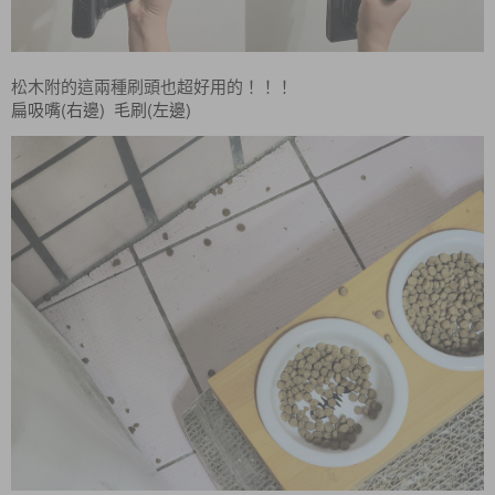
松木附的這兩種刷頭也超好用的！！！
(
)
(
)
扁吸嘴
右邊
毛刷
左邊