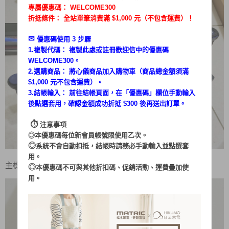
專屬優惠碼：
WELCOME300
折抵條件： 全站單筆消費滿 $1,000 元（不包含運費）！
✉︎
優惠碼使用 3 步驟
1.複製代碼： 複製此處或註冊歡迎信中的優惠碼
WELCOME300。
2.選購商品： 將心儀商品加入購物車（商品總金額須滿
$1,000 元不包含運費）。
3.結帳輸入： 前往結帳頁面，在「
優惠碼
」欄位手動輸入
後點選套用，確認金額成功折抵 $300 後再送出訂單。
⏱︎
注意事項
◎本優惠碼每位新會員帳號限使用乙次。
◎
系統不會自動扣抵，結帳時請務必手動輸入並點選套
用。
主機很小巧可愛
◎
本優惠碼不可與其他折扣碼、促銷活動、運費疊加使
用。