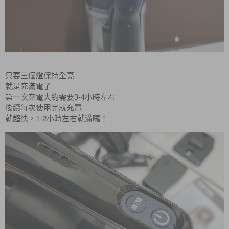
只要三個燈保持全亮
就是充滿電了
3-4
第一次充電大約需要
小時左右
後續每次使用完就充電
1-2
就超快，
小時左右就滿囉！