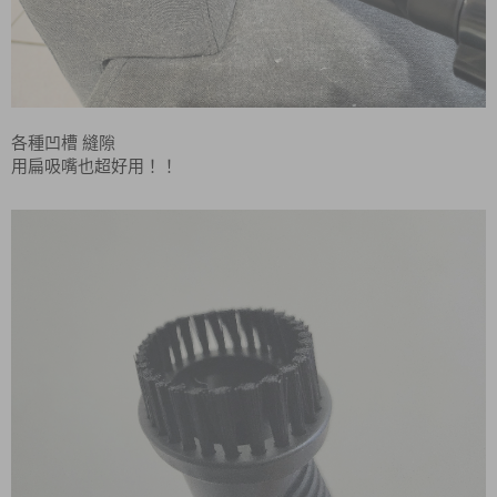
各種凹槽
縫隙
用扁吸嘴也超好用！！