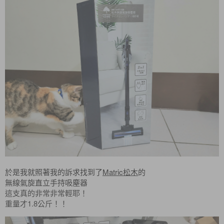
Matric
於是我就照著我的訴求找到了
松木
的
無線氣旋直立手持吸塵器
這支真的非常非常輕耶！
1.8
重量才
公斤！！