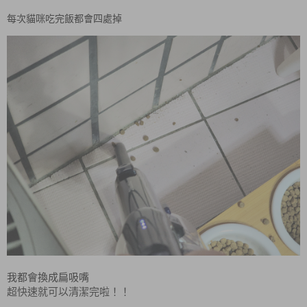
每次貓咪吃完飯都會四處掉
我都會換成
扁吸嘴
超快速就可以清潔完啦！！