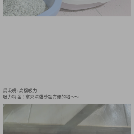
+
扁吸嘴
高檔吸力
吸力特強！拿來清貓砂超方便的啦～～